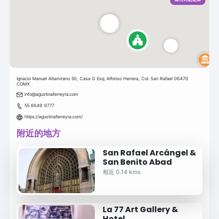
Ignacio Manuel Altamirano 50, Casa G Esq. Alfonso Herrera, Col. San Rafael 06470
CDMX
info@agustinaferreyra.com
55 6649 9777
https://agustinaferreyra.com/
附近的地方
San Rafael Arcángel &
San Benito Abad
相近 0.14 kms.
La 77 Art Gallery &
Hotel