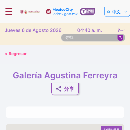
☰
MexicoCity
中文
.cdmx.gob.mx
Jueves 6 de Agosto 2026
04:40 a. m.
❓
--°
<
Regresar
Galería Agustina Ferreyra
分享
如何到达这里