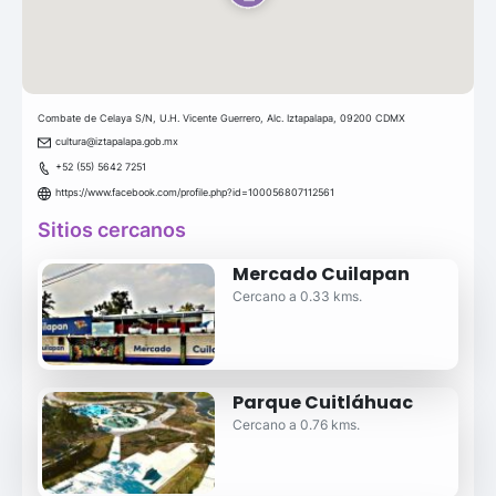
Combate de Celaya S/N, U.H. Vicente Guerrero, Alc. Iztapalapa, 09200 CDMX
cultura@iztapalapa.gob.mx
+52 (55) 5642 7251
https://www.facebook.com/profile.php?id=100056807112561
Sitios cercanos
Mercado Cuilapan
Cercano a 0.33 kms.
Parque Cuitláhuac
Cercano a 0.76 kms.