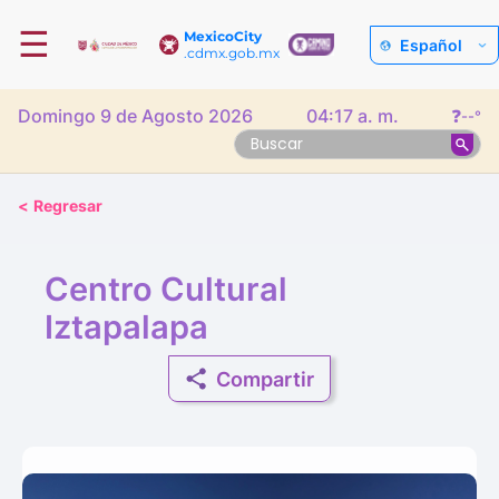
☰
MexicoCity
Español
.cdmx.gob.mx
Domingo 9 de Agosto 2026
04:17 a. m.
❓
--°
<
Regresar
Centro Cultural
Iztapalapa
Compartir