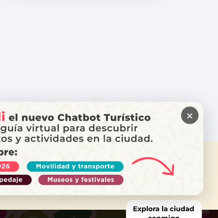
×
ITAS AYUDA?
ama a Locatel