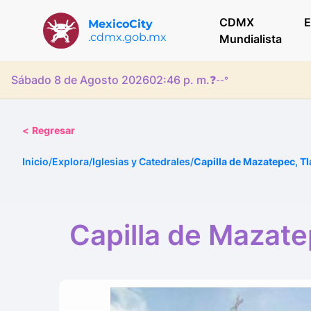
CDMX
E
MexicoCity
.cdmx.gob.mx
Mundialista
Sábado 8 de Agosto 2026
02:46 p. m.
❓
--°
<
Regresar
Inicio
/
Explora
/
Iglesias y Catedrales
/
Capilla de Mazatepec, Tl
Capilla de Mazate