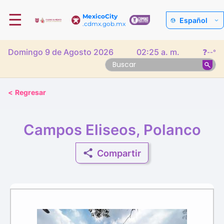
☰
MexicoCity
Español
.cdmx.gob.mx
Domingo 9 de Agosto 2026
02:25 a. m.
❓
--°
<
Regresar
Campos Eliseos, Polanco
Compartir