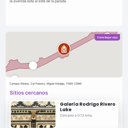
la avenida está al este de la parada.
Como llegar aquí
Campos Elíseos, Col Polanco, Miguel Hidalgo, 11580 CDMX
Sitios cercanos
Galería Rodrigo Rivero
Lake
Cercano a 0.13 kms.