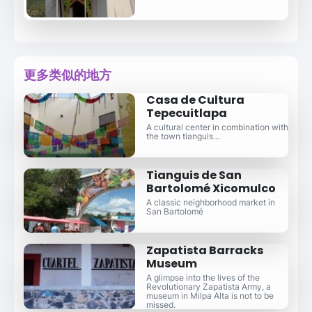
更多类似的地方
Casa de Cultura
Tepecuitlapa
A cultural center in combination with
the town tianguis...
Tianguis de San
Bartolomé Xicomulco
A classic neighborhood market in
San Bartolomé
Zapatista Barracks
Museum
A glimpse into the lives of the
Revolutionary Zapatista Army, a
museum in Milpa Alta is not to be
missed.