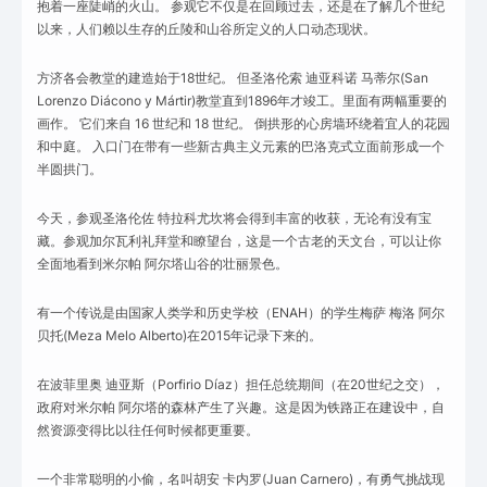
抱着一座陡峭的火山。 参观它不仅是在回顾过去，还是在了解几个世纪
以来，人们赖以生存的丘陵和山谷所定义的人口动态现状。
方济各会教堂的建造始于18世纪。 但圣洛伦索 迪亚科诺 马蒂尔(San
Lorenzo Diácono y Mártir)教堂直到1896年才竣工。里面有两幅重要的
画作。 它们来自 16 世纪和 18 世纪。 倒拱形的心房墙环绕着宜人的花园
和中庭。 入口门在带有一些新古典主义元素的巴洛克式立面前形成一个
半圆拱门。
今天，参观圣洛伦佐 特拉科尤坎将会得到丰富的收获，无论有没有宝
藏。参观加尔瓦利礼拜堂和瞭望台，这是一个古老的天文台，可以让你
全面地看到米尔帕 阿尔塔山谷的壮丽景色。
有一个传说是由国家人类学和历史学校（ENAH）的学生梅萨 梅洛 阿尔
贝托(Meza Melo Alberto)在2015年记录下来的。
在波菲里奥 迪亚斯（Porfirio Díaz）担任总统期间（在20世纪之交），
政府对米尔帕 阿尔塔的森林产生了兴趣。这是因为铁路正在建设中，自
然资源变得比以往任何时候都更重要。
一个非常聪明的小偷，名叫胡安 卡内罗(Juan Carnero)，有勇气挑战现