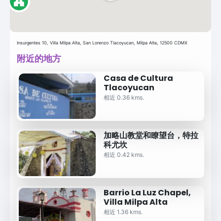
Insurgentes 10, Villa Milpa Alta, San Lorenzo Tlacoyucan, Milpa Alta, 12500 CDMX
附近的地方
Casa de Cultura
Tlacoyucan
相近 0.36 kms.
加略山教堂和瞭望台，特拉
科尤坎
相近 0.42 kms.
Barrio La Luz Chapel,
Villa Milpa Alta
相近 1.36 kms.