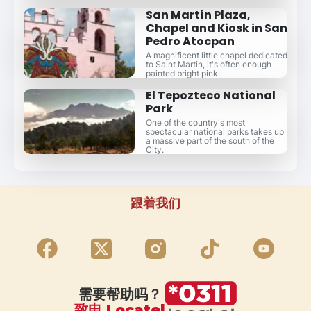
San Martín Plaza,
Chapel and Kiosk in San
Pedro Atocpan
A magnificent little chapel dedicated
to Saint Martin, it's often enough
painted bright pink.
El Tepozteco National
Park
One of the country's most
spectacular national parks takes up
a massive part of the south of the
City.
跟着我们
需要帮助吗？
致电 Locatel