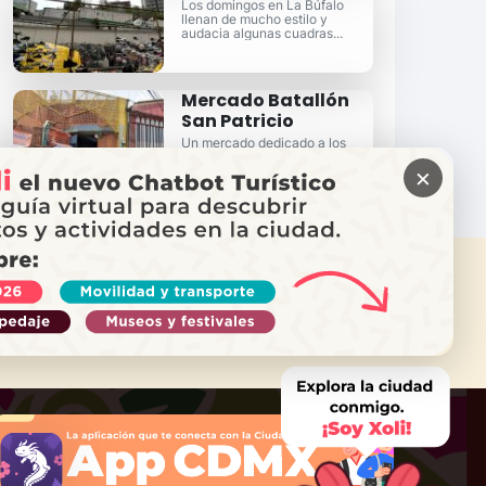
Los domingos en La Búfalo
llenan de mucho estilo y
audacia algunas cuadras...
Mercado Batallón
San Patricio
Un mercado dedicado a los
caídos en San Ángel...
×
ITAS AYUDA?
ama a Locatel