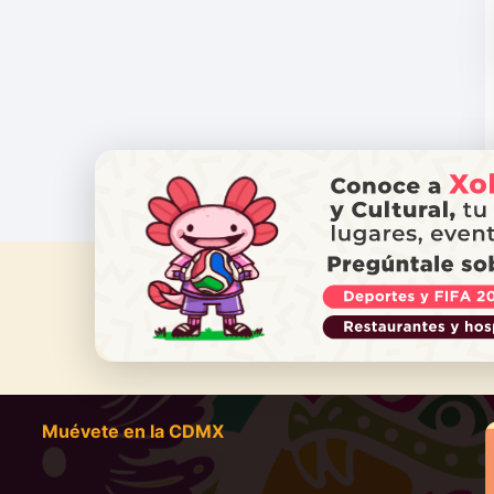
¿NECES
Ll
Muévete en la CDMX