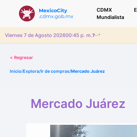
CDMX
E
MexicoCity
.cdmx.gob.mx
Mundialista
Viernes 7 de Agosto 2026
00:45 p. m.
❓
--°
<
Regresar
Inicio
/
Explora
/
Ir de compras
/
Mercado Juárez
Mercado Juárez