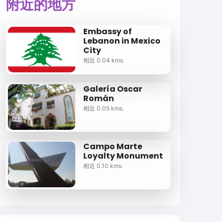
附近的地方
Embassy of
Lebanon in Mexico
City
相近 0.04 kms.
Galería Oscar
Román
相近 0.05 kms.
Campo Marte
Loyalty Monument
相近 0.10 kms.