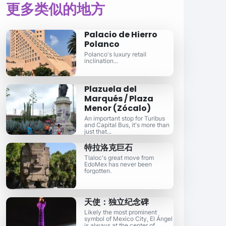
更多类似的地方
Palacio de Hierro
Polanco
Polanco's luxury retail
inclination...
Plazuela del
Marqués / Plaza
Menor (Zócalo)
An important stop for Turibus
and Capital Bus, it's more than
just that...
特拉洛克巨石
Tlaloc's great move from
EdoMex has never been
forgotten.
天使：独立纪念碑
Likely the most prominent
symbol of Mexico City, El Ángel
is always at the center of