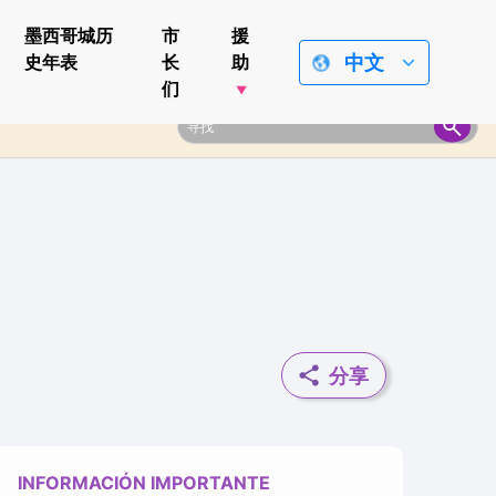
墨西哥城历
市
援
中文
史年表
长
助
们
分享
INFORMACIÓN IMPORTANTE