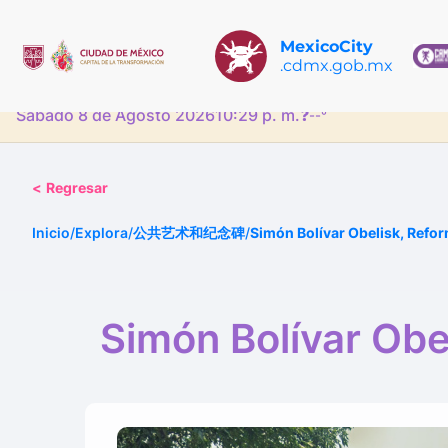
MexicoCity
.cdmx.gob.mx
Sábado 8 de Agosto 2026
10:29 p. m.
❓
--°
<
Regresar
Inicio
/
Explora
/
公共艺术和纪念碑
/
Simón Bolívar Obelisk, Refo
Simón Bolívar Obe