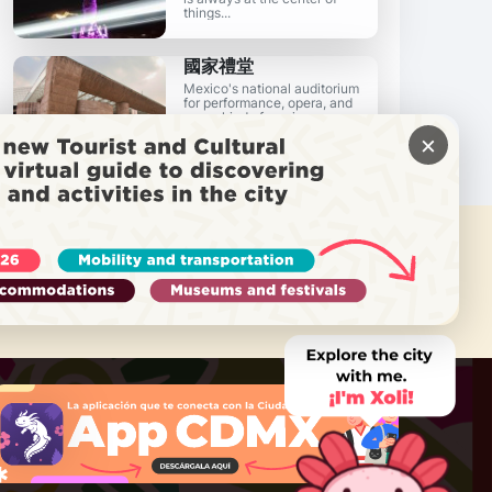
things...
國家禮堂
Mexico's national auditorium
for performance, opera, and
every kind of music...
×
需要帮助吗？
致电 Locatel