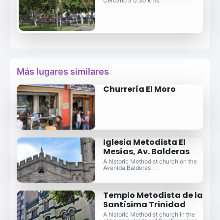
Cercano a 0.30 kms.
Más lugares similares
Churrería El Moro
Iglesia Metodista El
Mesías, Av. Balderas
A historic Methodist church on the
Avenida Balderas . . .
Templo Metodista de la
Santísima Trinidad
A historic Methodist church in the