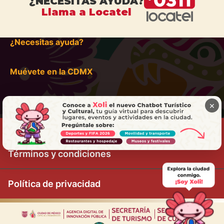
¿NECESITAS AYUDA?
Llama a Locatel
¿Necesitas ayuda?
Muévete en la CDMX
×
Términos y condiciones
Política de privacidad
|
|
|
|