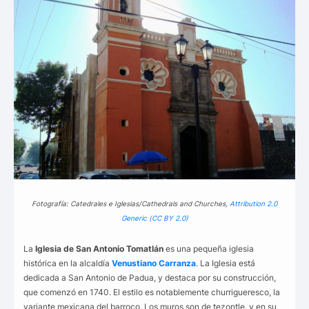
Fotografía: Catedrales e Iglesias/Cathedrals and Churches,
Attribution 2.0
Generic (CC BY 2.0)
La
Iglesia de San Antonio Tomatlán
es una pequeña iglesia
histórica en la alcaldía
Venustiano Carranza
. La Iglesia está
dedicada a San Antonio de Padua, y destaca por su construcción,
que comenzó en 1740. El estilo es notablemente churrigueresco, la
variante mexicana del barroco. Los muros son de tezontle, y en su