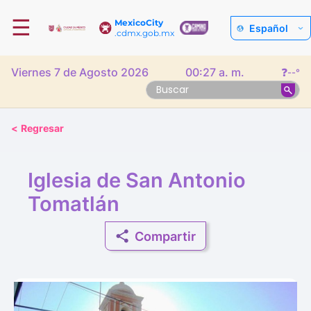
☰
MexicoCity
Español
.cdmx.gob.mx
Viernes 7 de Agosto 2026
00:27 a. m.
❓
--°
<
Regresar
Iglesia de San Antonio
Tomatlán
Compartir