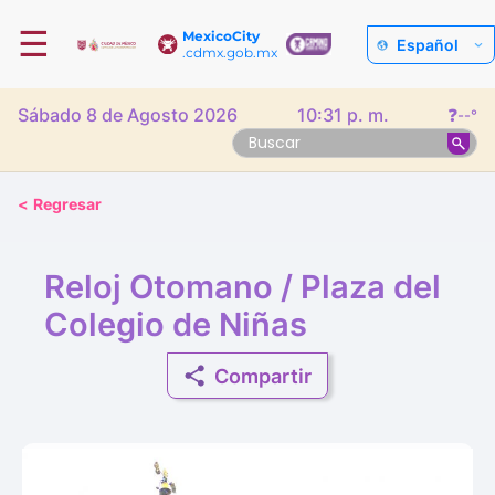
☰
MexicoCity
Español
.cdmx.gob.mx
Sábado 8 de Agosto 2026
10:31 p. m.
❓
--°
<
Regresar
Reloj Otomano / Plaza del
Colegio de Niñas
Compartir