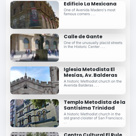
Edificio La Mexicana
One of Avenida Madero's most
famous corners . . .
Calle de Gante
One of the unusually placid streets
in the Historic Center . . .
Iglesia Metodista El
Mesías, Av. Balderas
A historic Methodist church on the
Avenida Balderas . . .
Templo Metodista de la
Santísima Trinidad
A historic Methodist church in the
old grand cloister of San Francisco .
. .
Centro Cultural El Rule