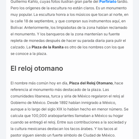
Guillermo Kahlo, cuyas fotos ilustran gran parte del
Porfiriato
tardío.
Pero los orígenes de la escultura no están claros. Es un monumento
muy popular. La escultura honra a los músicos que tocan al norte, en
la calle 18 de septiembre, y que compran sus instrumentos aquí, en
Bolívar. Anteriormente, los limpiabotas de la zona habían reclamado
el monumento. Y los banqueros de la zona mantenían su fuente
repleta de monedas después de hacer su parada diaria para pulir el
calzado. La
Plaza de la Ranita
es otro de los nombres con los que
se conoce a la plaza.
El reloj otomano
El nombre más común hoy en día,
Plaza del Reloj Otomano
, hace
referencia al monumento más destacado de la plaza. Las
comunidades libanesa, turca y siria de México regalaron el reloj al
Gobierno de México. Desde 1892 habían inmigrado a México,
aunque a lo largo del siglo XIX lo habían hecho en menor número. Se
calcula que 100,000 araboparlantes llamaban a México su hogar
cuando se entregó el reloj. Entre sus contribuciones a la sociedad y
la cultura mexicanas destacan los tacos árabes. Y los tacos al
pastor siguen siendo un fuerte símbolo de Ciudad de México.