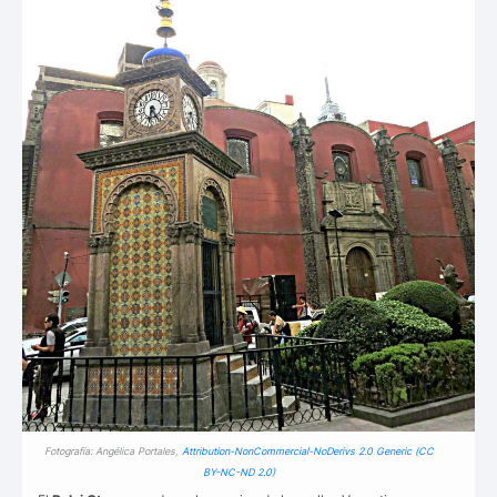
Fotografía: Angélica Portales,
Attribution-NonCommercial-NoDerivs 2.0 Generic
(CC
BY-NC-ND 2.0)