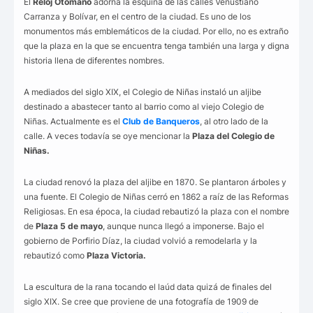
El
Reloj Otomano
adorna la esquina de las calles Venustiano
Carranza y Bolívar, en el centro de la ciudad. Es uno de los
monumentos más emblemáticos de la ciudad. Por ello, no es extraño
que la plaza en la que se encuentra tenga también una larga y digna
historia llena de diferentes nombres.
A mediados del siglo XIX, el Colegio de Niñas instaló un aljibe
destinado a abastecer tanto al barrio como al viejo Colegio de
Niñas. Actualmente es el
Club de Banqueros
, al otro lado de la
calle. A veces todavía se oye mencionar la
Plaza del Colegio de
Niñas.
La ciudad renovó la plaza del aljibe en 1870. Se plantaron árboles y
una fuente. El Colegio de Niñas cerró en 1862 a raíz de las Reformas
Religiosas. En esa época, la ciudad rebautizó la plaza con el nombre
de
Plaza 5 de mayo
, aunque nunca llegó a imponerse. Bajo el
gobierno de Porfirio Díaz, la ciudad volvió a remodelarla y la
rebautizó como
Plaza Victoria.
La escultura de la rana tocando el laúd data quizá de finales del
siglo XIX. Se cree que proviene de una fotografía de 1909 de