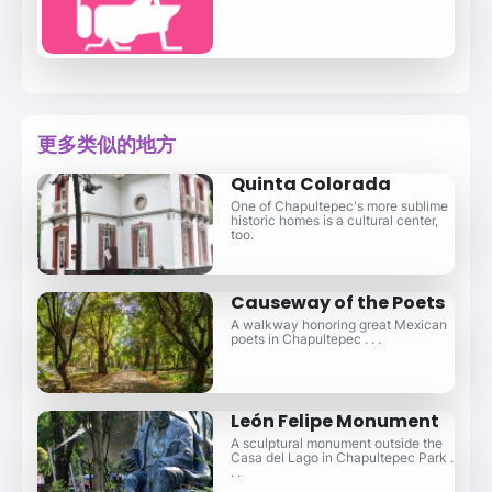
更多类似的地方
Quinta Colorada
One of Chapultepec's more sublime
historic homes is a cultural center,
too.
Causeway of the Poets
A walkway honoring great Mexican
poets in Chapultepec . . .
León Felipe Monument
A sculptural monument outside the
Casa del Lago in Chapultepec Park .
. .