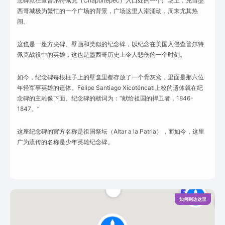
念碑就在查普尔特佩克（Chapultepec）入口处的一个广场上，充当墨
西哥城极为繁忙的一个广场的背景，广场这里人潮涌动，周末尤其热
闹。
这也是一座方尖碑、壁画和类似的纪念碑，以纪念在美国入侵查普尔特
佩克战役中的英雄，这也是墨西哥历史上令人悲伤的一个时刻。
如今，纪念碑每根柱子上的壁龛里都存放了一个骨灰盒，里面是那六位
年轻军事英雄的遗体。Felipe Santiago Xicoténcatl上校的遗体就在纪
念碑的主雕像下面。纪念碑的献词为：“献给祖国的捍卫者，1846-
1847。”
这座纪念碑的官方名称是祖国祭坛（Altar a la Patria），而如今，这里
广为流传的名称是少年英雄纪念碑。
如何到达这里