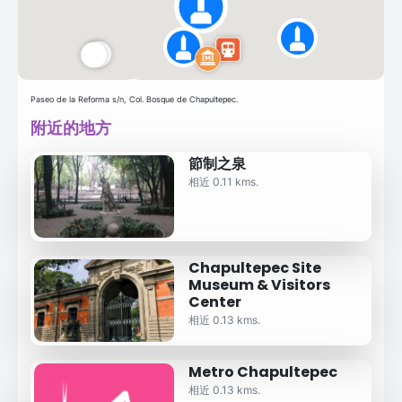
Paseo de la Reforma s/n, Col. Bosque de Chapultepec.
附近的地方
節制之泉
相近 0.11 kms.
Chapultepec Site
Museum & Visitors
Center
相近 0.13 kms.
Metro Chapultepec
相近 0.13 kms.