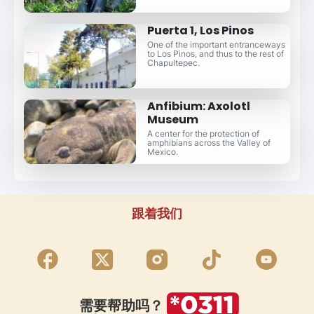
Puerta 1, Los Pinos
One of the important entranceways
to Los Pinos, and thus to the rest of
Chapultepec.
Anfibium: Axolotl
Museum
A center for the protection of
amphibians across the Valley of
Mexico.
跟着我们
需要帮助吗？