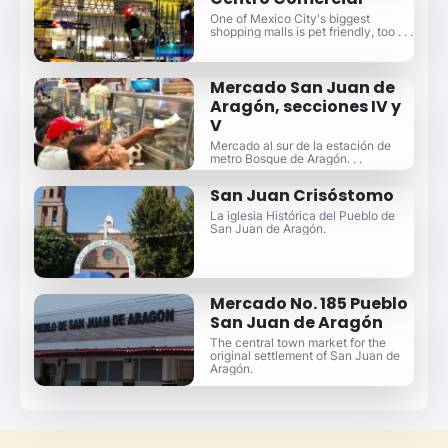
One of Mexico City's biggest
shopping malls is pet friendly, too . . .
Mercado San Juan de
Aragón, secciones IV y
V
Mercado al sur de la estación de
metro Bosque de Aragón. . .
San Juan Crisóstomo
La iglesia Histórica del Pueblo de
San Juan de Aragón.
Mercado No. 185 Pueblo
San Juan de Aragón
The central town market for the
original settlement of San Juan de
Aragón.