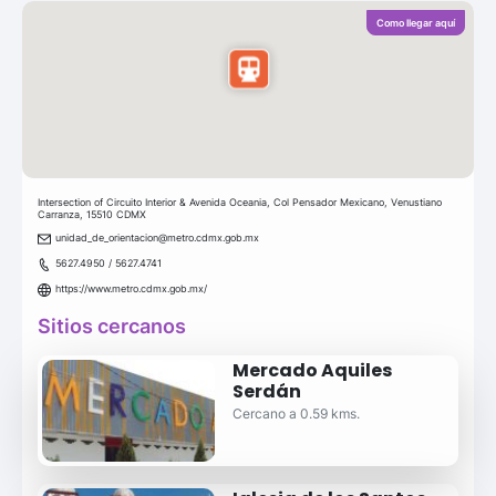
Como llegar aquí
Intersection of Circuito Interior & Avenida Oceania, Col Pensador Mexicano, Venustiano
Carranza, 15510 CDMX
unidad_de_orientacion@metro.cdmx.gob.mx
5627.4950 / 5627.4741
https://www.metro.cdmx.gob.mx/
Sitios cercanos
Mercado Aquiles
Serdán
Cercano a 0.59 kms.