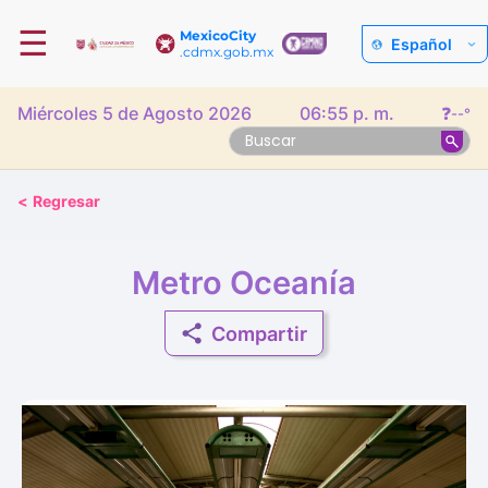
☰
MexicoCity
Español
.cdmx.gob.mx
Miércoles 5 de Agosto 2026
06:55 p. m.
❓
--°
<
Regresar
Metro Oceanía
Compartir