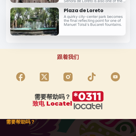
Señora de Loreto is also one of the
most crooked.
Plaza de Loreto
A quirky city-center park becomes
the final reflecting point for one of
Manuel Tolsá's Bucareli fountains.
跟着我们
需要帮助吗？
致电 Locatel
需要帮助吗？