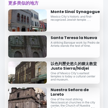
更多类似的地方
Monte Sinaí Synagogue
Mexico City's historic and first-
recognized Jewish temple . . .
Santa Teresa la Nueva
A striking Baroque work by Pedro de
Arrieta stands the test of time.
以色列歷史悠久的猶太教堂
Justo Sierra/Nidjei
One of Mexico City's earliest
temples is today a cultural center
and museum.
Nuestra Señora de
Loreto
One of the most striking
Neoclassical churches in the city
center, the Church of Nuestra