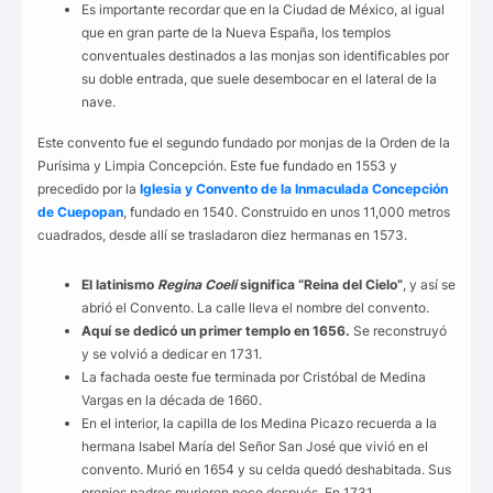
Es importante recordar que en la Ciudad de México, al igual
que en gran parte de la Nueva España, los templos
conventuales destinados a las monjas son identificables por
su doble entrada, que suele desembocar en el lateral de la
nave.
Este convento fue el segundo fundado por monjas de la Orden de la
Purísima y Limpia Concepción. Este fue fundado en 1553 y
precedido por la
Iglesia y Convento de la Inmaculada Concepción
de Cuepopan
, fundado en 1540. Construido en unos 11,000 metros
cuadrados, desde allí se trasladaron diez hermanas en 1573.
El latinismo
Regina Coeli
significa “Reina del Cielo”
, y así se
abrió el Convento. La calle lleva el nombre del convento.
Aquí se dedicó un primer templo en 1656.
Se reconstruyó
y se volvió a dedicar en 1731.
La fachada oeste fue terminada por Cristóbal de Medina
Vargas en la década de 1660.
En el interior, la capilla de los Medina Picazo recuerda a la
hermana Isabel María del Señor San José que vivió en el
convento. Murió en 1654 y su celda quedó deshabitada. Sus
propios padres murieron poco después. En 1731,