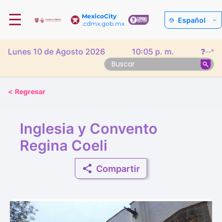
☰
MexicoCity
Español
.cdmx.gob.mx
Lunes 10 de Agosto 2026
10:05 p. m.
❓
--°
<
Regresar
Inglesia y Convento
Regina Coeli
Compartir