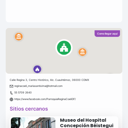
Como llegar aquí
Calle Regina 3, Centro Histórico, Alc. Cuauhtémoc, 06000 CDMX
reginacoeli_mariasantisima@hotmail.com
55 5709 2640
https://www.facebook.com/ParroquiaReginaCoeliDF/
Sitios cercanos
Museo del Hospital
Concepción Béistegui