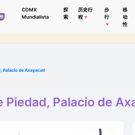
CDMX
探
历史行
步
移
Mundialista
索
程
行
动
性
, Palacio de Axayacatl
 Piedad, Palacio de Ax