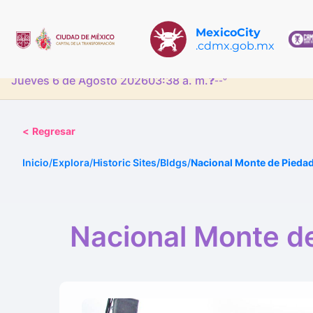
MexicoCity
.cdmx.gob.mx
Jueves 6 de Agosto 2026
03:38 a. m.
❓
--°
<
Regresar
Inicio
/
Explora
/
Historic Sites/Bldgs
/
Nacional Monte de Piedad
Nacional Monte de