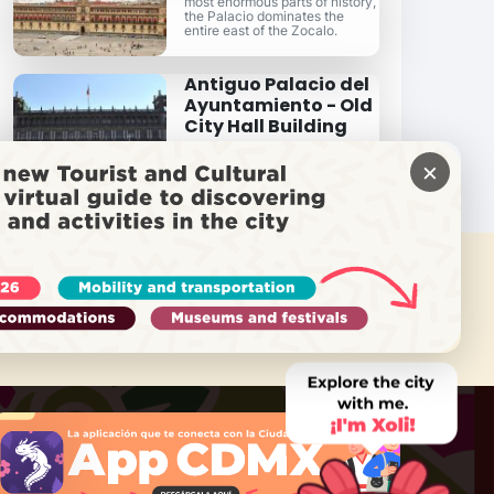
most enormous parts of history,
the Palacio dominates the
entire east of the Zocalo.
Antiguo Palacio del
Ayuntamiento - Old
City Hall Building
Among the earliest on the
buildings on the Zócalo, it's still
×
the seat of City government.
需要帮助吗？
致电 Locatel