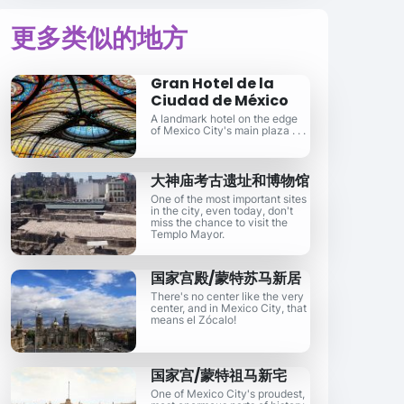
更多类似的地方
Gran Hotel de la
Ciudad de México
A landmark hotel on the edge
of Mexico City's main plaza . . .
大神庙考古遗址和博物馆
One of the most important sites
in the city, even today, don't
miss the chance to visit the
Templo Mayor.
国家宫殿/蒙特苏马新居
There's no center like the very
center, and in Mexico City, that
means el Zócalo!
国家宫/蒙特祖马新宅
One of Mexico City's proudest,