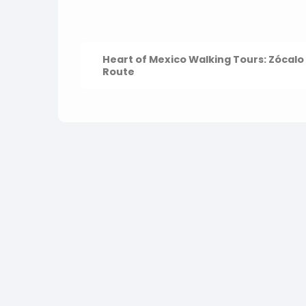
Heart of Mexico Walking Tours: Zócalo - Ruta Templo Mayor AND Ancient
Route