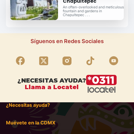
Chapultepec
An often-overlooked and meticulous
fountain and gardens in
Chapultepec . . .
Síguenos en Redes Sociales
¿NECESITAS AYUDA?
Llama a Locatel
¿Necesitas ayuda?
Muévete en la CDMX