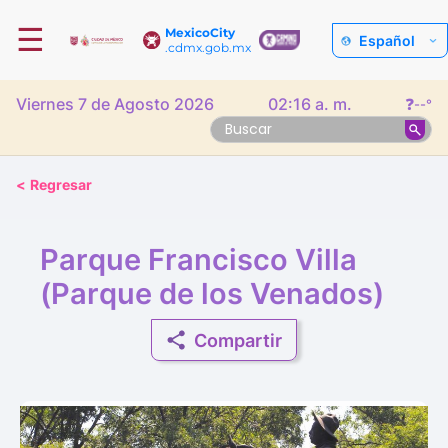
☰
MexicoCity
Español
.cdmx.gob.mx
Viernes 7 de Agosto 2026
02:16 a. m.
❓
--°
<
Regresar
Parque Francisco Villa
(Parque de los Venados)
Compartir