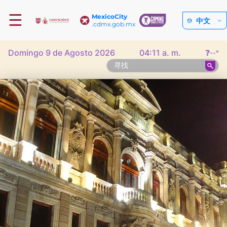
☰
MexicoCity
中文
.cdmx.gob.mx
Domingo 9 de Agosto 2026
04:11 a. m.
❓
--°