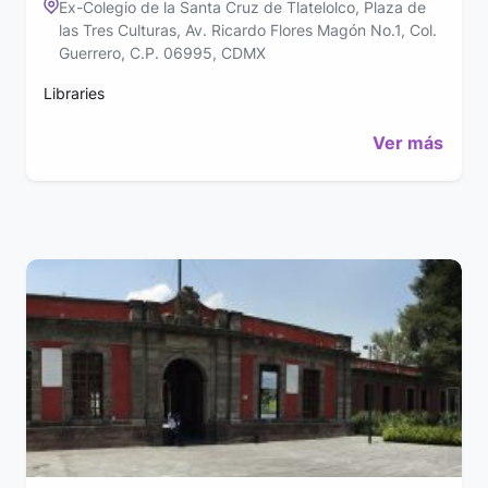
Ex-Colegio de la Santa Cruz de Tlatelolco, Plaza de
las Tres Culturas, Av. Ricardo Flores Magón No.1, Col.
Guerrero, C.P. 06995, CDMX
Libraries
Ver más