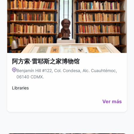
阿方索·雷耶斯之家博物馆
Benjamín Hill #122, Col. Condesa, Alc. Cuauhtémoc,
06140 CDMX.
Libraries
Ver más