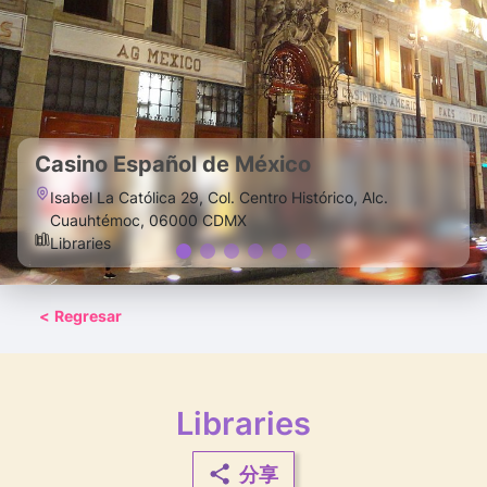
Casino Español de México
Isabel La Católica 29, Col. Centro Histórico, Alc.
Cuauhtémoc, 06000 CDMX
Libraries
<
Regresar
Libraries
分享