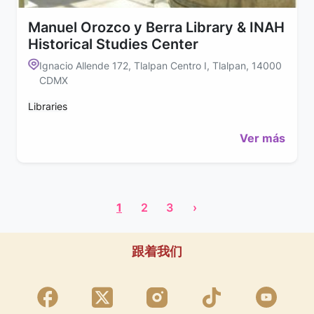
Manuel Orozco y Berra Library & INAH
Historical Studies Center
Ignacio Allende 172, Tlalpan Centro I, Tlalpan, 14000
CDMX
Libraries
Ver más
1
2
3
›
跟着我们