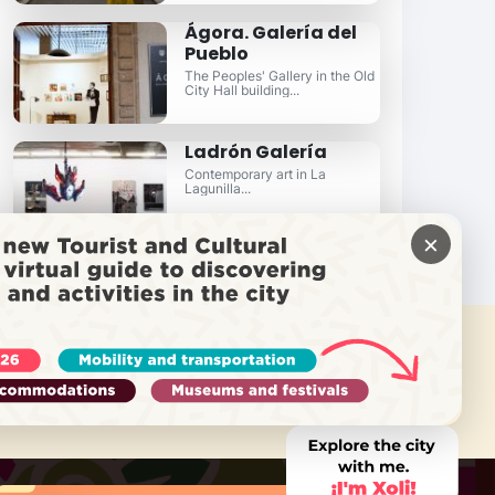
Ágora. Galería del
Pueblo
The Peoples' Gallery in the Old
City Hall building...
Ladrón Galería
Contemporary art in La
Lagunilla...
×
需要帮助吗？
致电 Locatel