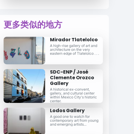
更多类似的地方
Mirador Tlatelolco
A high-rise gallery of art and
architecture on the very
eastern edge of Tlatelolco . . .
SDC-ENP / José
Clemente Orozco
Gallery
A historical ex-convent,
gallery, and cultural center
within Mexico City's historic
center.
Lodos Gallery
A good one to watch for
contemporary art from young
and emerging artists...