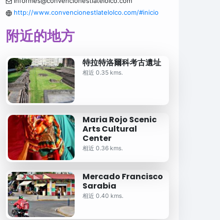
informes@convencionestlatelolco.com
http://www.convencionestlatelolco.com/#inicio
附近的地方
特拉特洛爾科考古遺址
相近 0.35 kms.
Maria Rojo Scenic
Arts Cultural
Center
相近 0.36 kms.
Mercado Francisco
Sarabia
相近 0.40 kms.