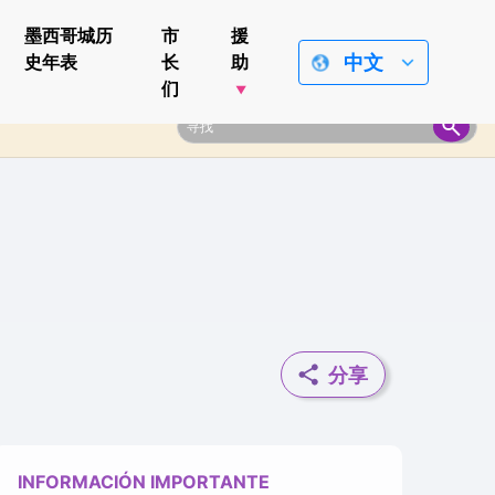
墨西哥城历
市
援
中文
史年表
长
助
们
分享
INFORMACIÓN IMPORTANTE