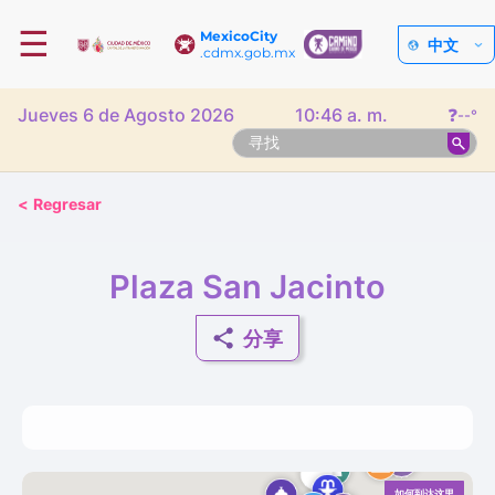
☰
MexicoCity
中文
.cdmx.gob.mx
Jueves 6 de Agosto 2026
10:46 a. m.
❓
--°
<
Regresar
Plaza San Jacinto
分享
如何到达这里