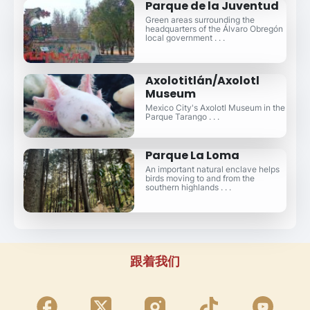
Parque de la Juventud
Green areas surrounding the
headquarters of the Álvaro Obregón
local government . . .
Axolotitlán/Axolotl
Museum
Mexico City's Axolotl Museum in the
Parque Tarango . . .
Parque La Loma
An important natural enclave helps
birds moving to and from the
southern highlands . . .
跟着我们