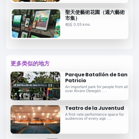
聖天使藝術花園（週六藝術
市集）
相近 0.05 kms.
更多类似的地方
Parque Batallón de San
Patricio
An important park for people from all
over Álvaro Obregón . . .
Teatro de la Juventud
A first-rate performance space for
audiences of every age . . .