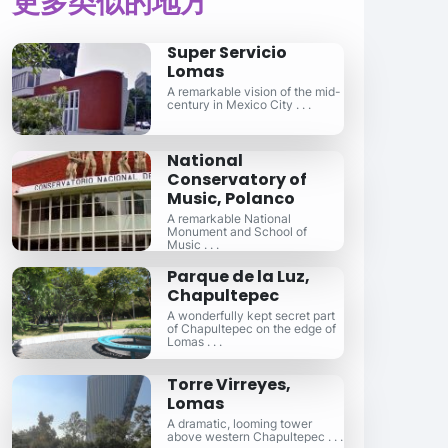
更多类似的地方
Super Servicio
Lomas
A remarkable vision of the mid-
century in Mexico City . . .
National
Conservatory of
Music, Polanco
A remarkable National
Monument and School of
Music . . .
Parque de la Luz,
Chapultepec
A wonderfully kept secret part
of Chapultepec on the edge of
Lomas . . .
Torre Virreyes,
Lomas
A dramatic, looming tower
above western Chapultepec . . .