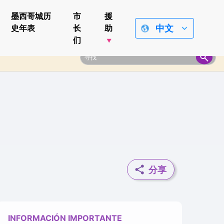
墨西哥城历
市
援
中文
史年表
长
助
们
分享
INFORMACIÓN IMPORTANTE