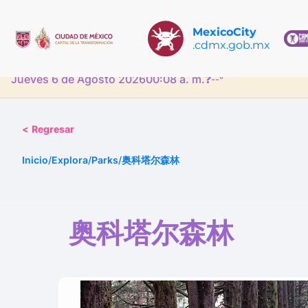
MexicoCity
.cdmx.gob.mx
Jueves 6 de Agosto 2026
00:08 a. m.
❓
--°
<
Regresar
Inicio
/
Explora
/
Parks
/
奥科塔尔森林
奥科塔尔森林