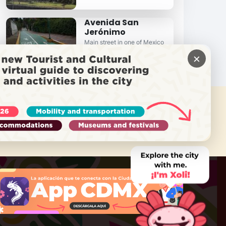
Avenida San
Jerónimo
Main street in one of Mexico
City's most iconic southern
×
neighborhoods . . .
需要帮助吗？
致电 Locatel