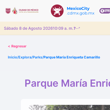
MexicoCity
.cdmx.gob.mx
Sábado 8 de Agosto 2026
10:09 a. m.
❓
--°
<
Regresar
Inicio
/
Explora
/
Parks
/
Parque María Enriqueta Camarillo
Parque María Enri