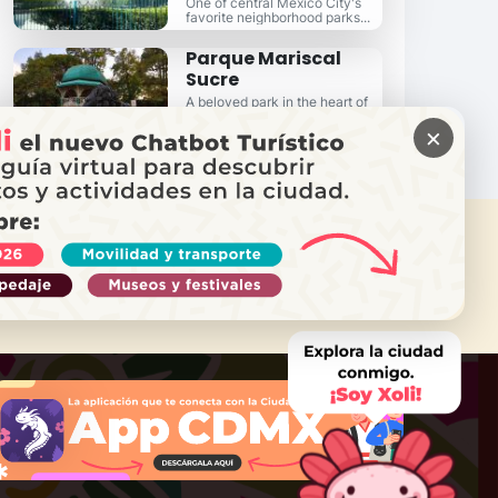
One of central Mexico City's
favorite neighborhood parks...
Parque Mariscal
Sucre
A beloved park in the heart of
Del Valle...
×
 NEED HELP?
Call Locatel