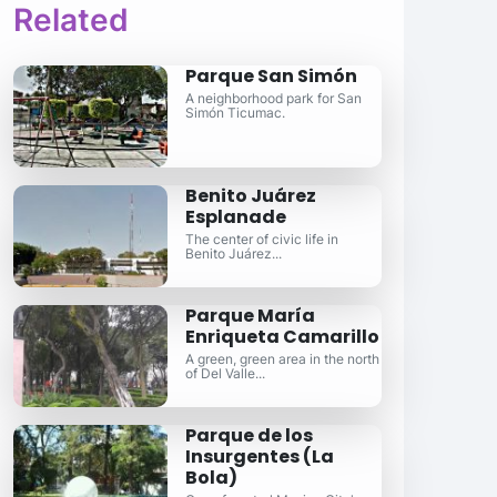
Related
Parque San Simón
A neighborhood park for San
Simón Ticumac.
Benito Juárez
Esplanade
The center of civic life in
Benito Juárez...
Parque María
Enriqueta Camarillo
A green, green area in the north
of Del Valle...
Parque de los
Insurgentes (La
Bola)