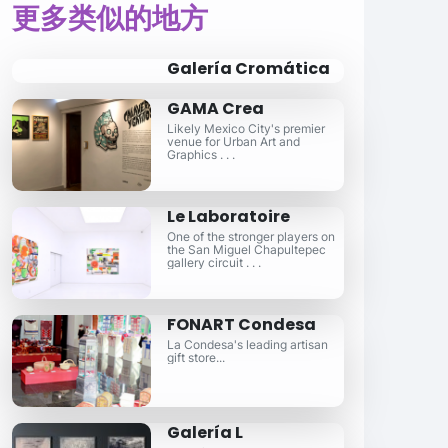
更多类似的地方
Galería Cromática
GAMA Crea
Likely Mexico City's premier
venue for Urban Art and
Graphics . . .
Le Laboratoire
One of the stronger players on
the San Miguel Chapultepec
gallery circuit . . .
FONART Condesa
La Condesa's leading artisan
gift store...
Galería L