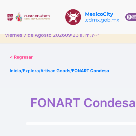
MexicoCity
.cdmx.gob.mx
Viernes 7 de Agosto 2026
09:23 a. m.
❓
--°
<
Regresar
Inicio
/
Explora
/
Artisan Goods
/
FONART Condesa
FONART Condesa