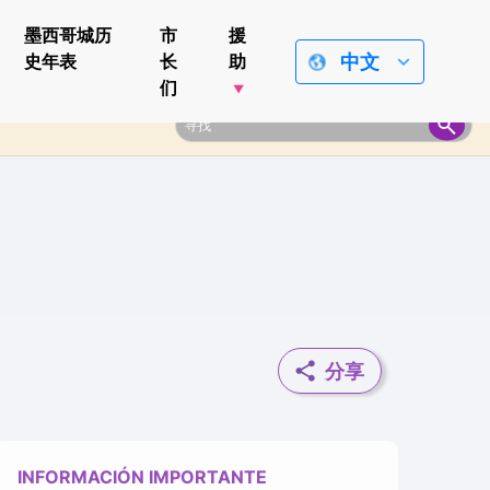
墨西哥城历
市
援
中文
史年表
长
助
们
分享
INFORMACIÓN IMPORTANTE