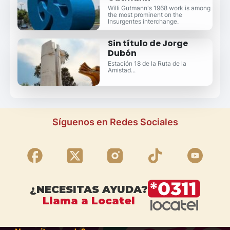
Willi Gutmann's 1968 work is among
the most prominent on the
Insurgentes interchange.
Sin título de Jorge
Dubón
Estación 18 de la Ruta de la
Amistad...
Síguenos en Redes Sociales
¿NECESITAS AYUDA?
Llama a Locatel