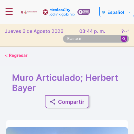
☰
MexicoCity
Español
.cdmx.gob.mx
Jueves 6 de Agosto 2026
03:44 p. m.
❓
--°
<
Regresar
Muro Articulado; Herbert
Bayer
Compartir