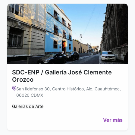
SDC-ENP / Gallería José Clemente
Orozco
San Ildefonso 30, Centro Histórico, Alc. Cuauhtémoc,
06020 CDMX
Galerías de Arte
Ver más