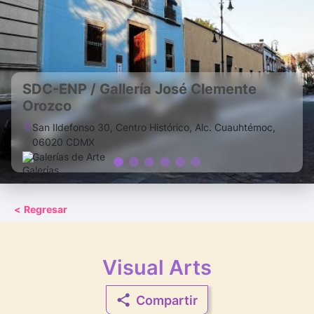
SDC-ENP / Gallería José Clemente
Orozco
San Ildefonso 30, Centro Histórico, Alc. Cuauhtémoc,
06020 CDMX
Galerías de Arte
<
Regresar
Visual Arts
Compartir