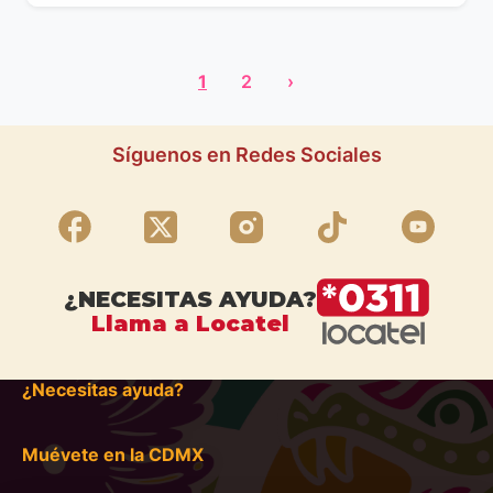
1
2
›
Síguenos en Redes Sociales
¿NECESITAS AYUDA?
Llama a Locatel
¿Necesitas ayuda?
Muévete en la CDMX