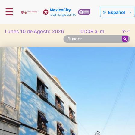
☰
MexicoCity
Español
.cdmx.gob.mx
Lunes 10 de Agosto 2026
01:09 a. m.
❓
--°