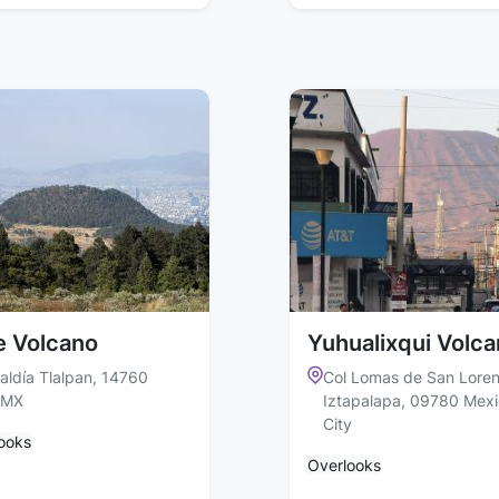
le Volcano
Yuhualixqui Volc
aldía Tlalpan, 14760
Col Lomas de San Loren
MX
Iztapalapa, 09780 Mex
City
ooks
Overlooks