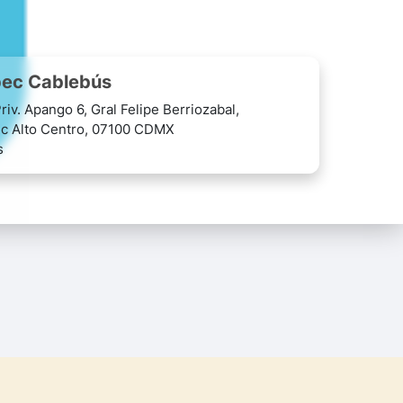
ec Cablebús
riv. Apango 6, Gral Felipe Berriozabal,
c Alto Centro, 07100 CDMX
s