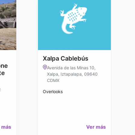
Xalpa Cablebús
one
Avenida de las Minas 10,
te
Xalpa, Iztapalapa, 09640
CDMX
z
Overlooks
 más
Ver más