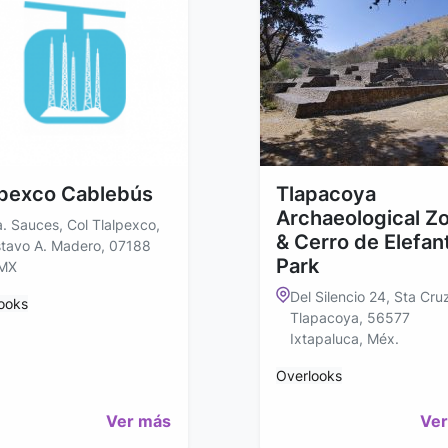
lpexco Cablebús
Tlapacoya
Archaeological Z
. Sauces, Col Tlalpexco,
& Cerro de Elefan
tavo A. Madero, 07188
Park
MX
Del Silencio 24, Sta Cru
ooks
Tlapacoya, 56577
Ixtapaluca, Méx.
Overlooks
Ver más
Ver