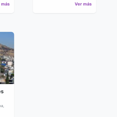
 más
Ver más
és
pa,