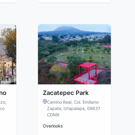
ano
Zacatepec Park
zo,
Camino Real, Col. Emiliano
ico
Zapata, Iztapalapa, 09637
CDMX
Overlooks