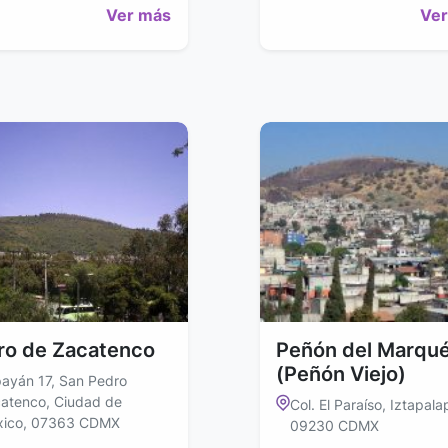
Ver más
Ver
ro de Zacatenco
Peñón del Marqu
(Peñón Viejo)
ayán 17, San Pedro
atenco, Ciudad de
Col. El Paraíso, Iztapala
ico, 07363 CDMX
09230 CDMX