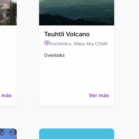
Teuhtli Volcano
Xochimilco, Milpa Alta CDMX
Overlooks
 más
Ver más