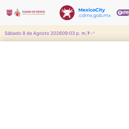
MexicoCity
.cdmx.gob.mx
Sábado 8 de Agosto 2026
09:03 p. m.
❓
--°