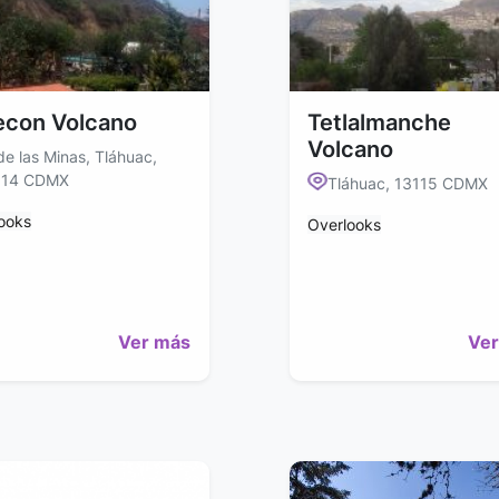
econ Volcano
Tetlalmanche
Volcano
de las Minas, Tláhuac,
314 CDMX
Tláhuac, 13115 CDMX
ooks
Overlooks
Ver más
Ver