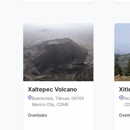
Xaltepec Volcano
Xit
Buenavista, Tláhuac 09705
Alc
Mexico City, CDMX
CD
Overlooks
Overl