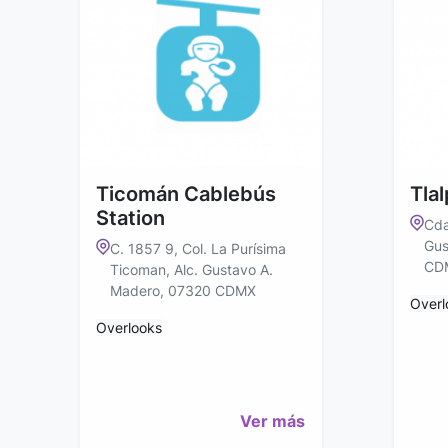
Ticomán Cablebús
Tla
Station
Cda
Gus
C. 1857 9, Col. La Purísima
CD
Ticoman, Alc. Gustavo A.
Madero, 07320 CDMX
Overl
Overlooks
Ver más