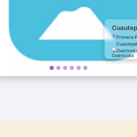
Cuautep
Primera P
Cuautepe
Overlook