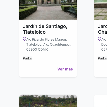
Jardín de Santiago,
Jard
Tlatelolco
Chá
Av. Ricardo Flores Magón,
Av.
Tlatelolco, Alc. Cuauhtémoc,
Doc
06900 CDMX
06
Parks
Parks
Ver más