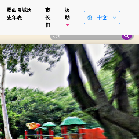
墨西哥城历
市
援
中文
史年表
长
助
们