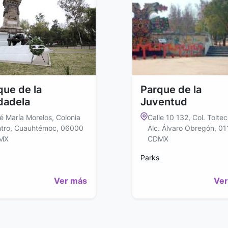
que de la
Parque de la
dadela
Juventud
é María Morelos, Colonia
Calle 10 132, Col. Toltec
tro, Cuauhtémoc, 06000
Alc. Álvaro Obregón, 0
MX
CDMX
Parks
Ver más
Ver