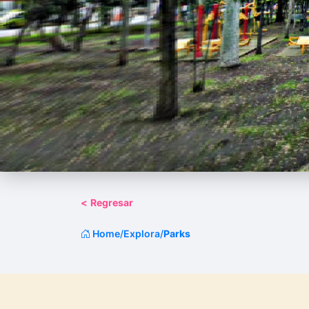
<
Regresar
Home
/
Explora
/
Parks