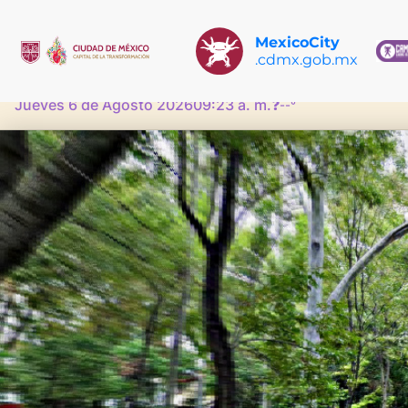
MexicoCity
.cdmx.gob.mx
Jueves 6 de Agosto 2026
09:23 a. m.
❓
--°