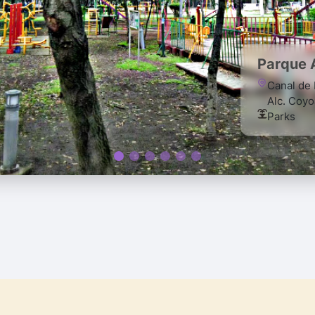
Parque 
Canal de 
Alc. Coy
Parks