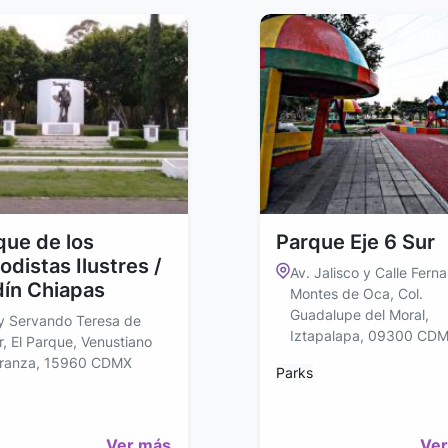
que de los
Parque Eje 6 Sur
odistas Ilustres /
Av. Jalisco y Calle Fern
dín Chiapas
Montes de Oca, Col.
Guadalupe del Moral,
y Servando Teresa de
Iztapalapa, 09300 CD
r, El Parque, Venustiano
ranza, 15960 CDMX
Parks
Ver más
Ver