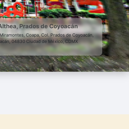
Althea, Prados de Coyoacán
Miramontes, Coapa, Col. Prados de Coyoacán,
oacán, 04830 Ciudad de México, CDMX