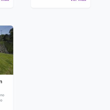
n
ano
no