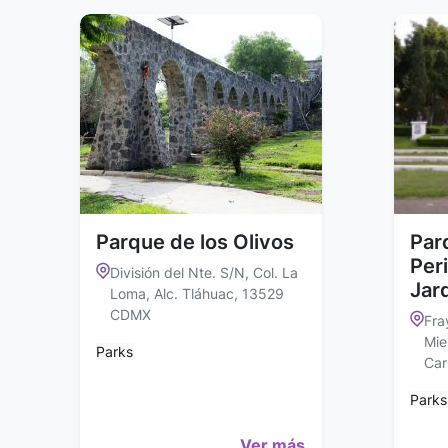
Parque de los Olivos
Par
Peri
División del Nte. S/N, Col. La
Jar
Loma, Alc. Tláhuac, 13529
CDMX
Fra
Mie
Parks
Car
Parks
Ver más