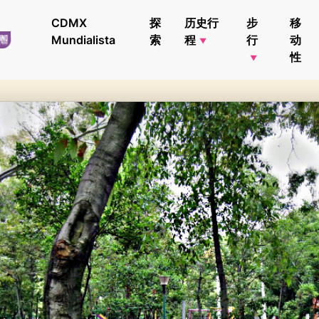
CDMX
探
历史行
步
移
Mundialista
索
程
行
动
性