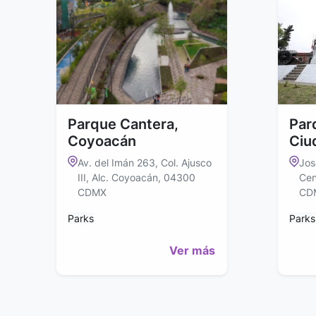
Parque Cantera,
Par
Coyoacán
Ciu
Av. del Imán 263, Col. Ajusco
Jos
III, Alc. Coyoacán, 04300
Cen
CDMX
CD
Parks
Parks
Ver más