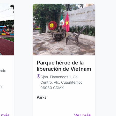
Parque héroe de la
liberación de Vietnam
ando
Cjon. Flamencos 1, Col
Centro, Alc. Cuauhtémoc,
MX
06080 CDMX
Parks
 más
Ver más