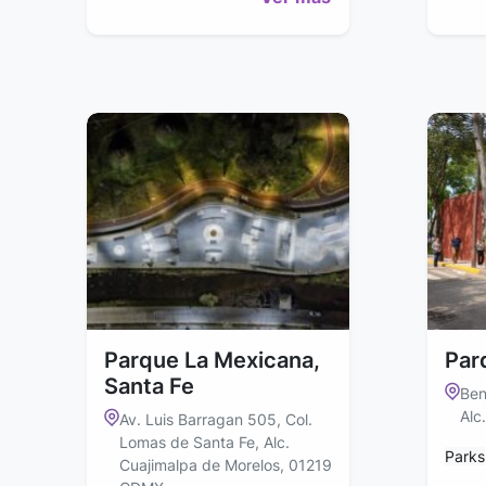
Parque La Mexicana,
Par
Santa Fe
Ben
Alc
Av. Luis Barragan 505, Col.
Lomas de Santa Fe, Alc.
Parks
Cuajimalpa de Morelos, 01219