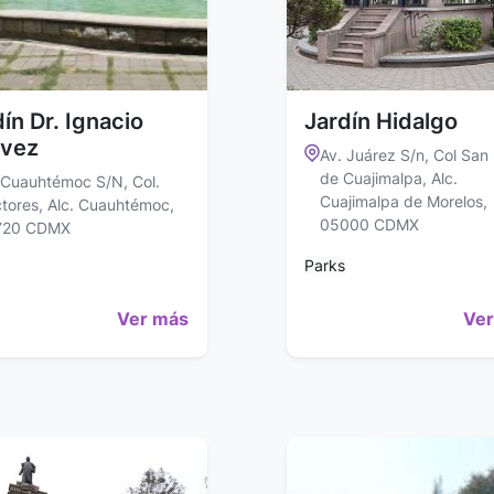
ín Dr. Ignacio
Jardín Hidalgo
vez
Av. Juárez S/n, Col San
de Cuajimalpa, Alc.
 Cuauhtémoc S/N, Col.
Cuajimalpa de Morelos,
tores, Alc. Cuauhtémoc,
05000 CDMX
720 CDMX
Parks
Ver más
Ver