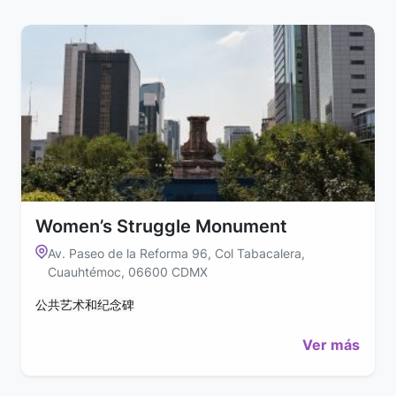
Women’s Struggle Monument
Av. Paseo de la Reforma 96, Col Tabacalera,
Cuauhtémoc, 06600 CDMX
公共艺术和纪念碑
Ver más