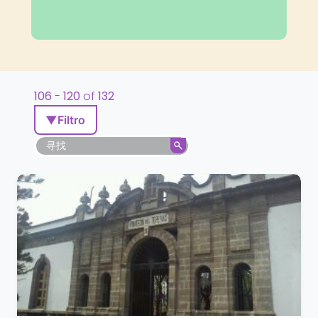
106
-
120
of
132
▼
Filtro