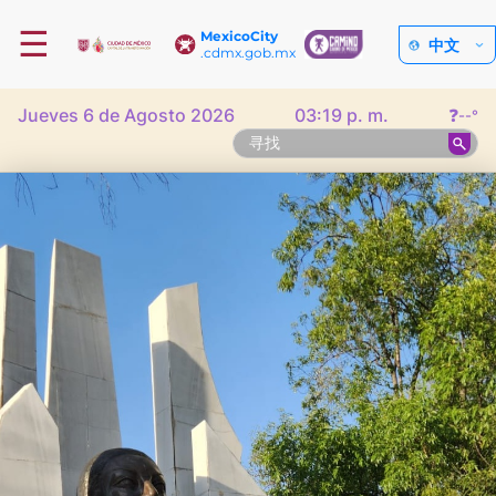
☰
MexicoCity
中文
.cdmx.gob.mx
Jueves 6 de Agosto 2026
03:19 p. m.
❓
--°