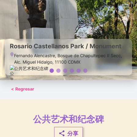
Rosario Castellanos Park / Monument
Fernando Alencastre, Bosque de Chapultepec II Secc,
Alc. Miguel Hidalgo, 11100 CDMX
公共艺术和纪念碑
<
Regresar
公共艺术和纪念碑
分享