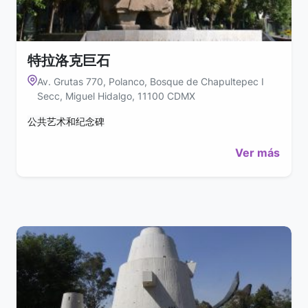
特拉洛克巨石
Av. Grutas 770, Polanco, Bosque de Chapultepec I
Secc, Miguel Hidalgo, 11100 CDMX
公共艺术和纪念碑
Ver más