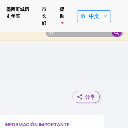
墨西哥城历
市
援
中文
史年表
长
助
们
分享
INFORMACIÓN IMPORTANTE