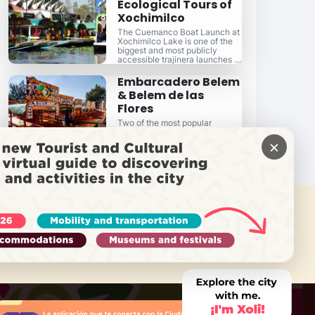
Ecological Tours of
Xochimilco
The Cuemanco Boat Launch at
Xochimilco Lake is one of the
biggest and most publicly
accessible trajinera launches in
Xochimilco.
Embarcadero Belem
& Belem de las
Flores
Two of the most popular
Xochimilco boat launches, right
in the center of Xochimilco, are
×
also the easiest to get to.
需要帮助吗？
致电 Locatel