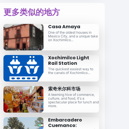
更多类似的地方
Casa Amaya
One of the oldest houses in
Mexico City, and a unique take
on Xochimilco...
Xochimilco Light
Rail Station
The quickest easiest way to
the canals of Xochimilco...
索奇米尔科市场
A teeming hive of commerce,
culture, and food, it's a
spectacular place for lunch and
more.
Embarcadero
Cuemanco: