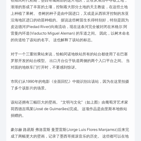
在殖民时代初期，墨西哥城南部的这片地区，正在从湖泊中夺取土地，
渐渐的形成了丰富的土壤，控制着大部分土地的天主教徒，在这些土地
上种植了果树。 杏树的种子是由中国进口，又或是从西班牙控制的东亚
沿海地区进口的幼苗种植的。 据说这些树苗生长得特别好，特别是因为
皮达德河(Piedad River)向南流动，现在这条河完全被封闭在米格尔 阿
雷曼内环道(Viaducto Miguel Aleman) 的车道之间。 因此，以树木命名
的街道给了该站的名字。 这也解释了该站的标志。
对于一个三重转乘站来说，恰帕冈诺地铁站所有的站台都使用了在巴塞
罗那开发的站台模型。 出口月台位于轨道两侧的两个入口平台之间。 当
对面的地铁车门打开时，不要感到惊讶。
市民们从1990年的电影《全面回忆》中能识别出该站，因为在这里拍摄
了多个该影片的场景。
该站还拥有三幅巨大的壁画。 “文明与文化”（如上图）由葡萄牙艺术家
荷西德吉瑪莱(José de Guimarães)完成。 这项作品是由里斯本地铁站
捐赠的。
豪尔赫 路易斯 弗洛雷斯 曼贾雷斯(Jorge Luis Flores Manjarrez)后来完
成了两幅更大的壁画，记录了墨西哥摇滚音乐的历史。 这些都可以在地