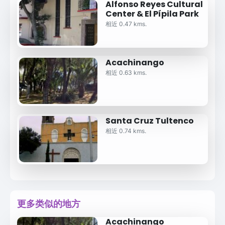
Alfonso Reyes Cultural
Center & El Pípila Park
相近 0.47 kms.
Acachinango
相近 0.63 kms.
Santa Cruz Tultenco
相近 0.74 kms.
更多类似的地方
Acachinango