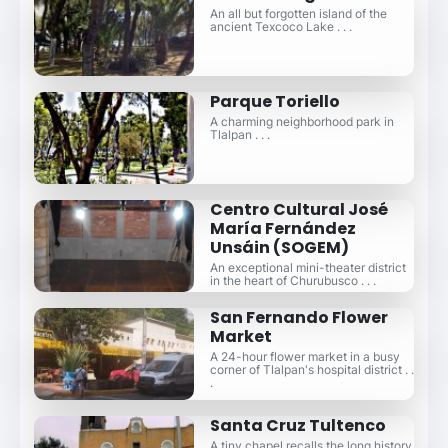
An all but forgotten island of the
ancient Texcoco Lake . . .
Parque Toriello
A charming neighborhood park in
Tlalpan . . .
Centro Cultural José
María Fernández
Unsáin (SOGEM)
An exceptional mini-theater district
in the heart of Churubusco . . .
San Fernando Flower
Market
A 24-hour flower market in a busy
corner of Tlalpan's hospital district . .
.
Santa Cruz Tultenco
A tiny chapel recalls the long history