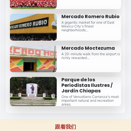
Mercado Romero Rubio
A gigantic market for one of East
Mexico City's finest
neighborhoods...
Mercado Moctezuma
A 20-minute walk from the airport is
richly rewarded...
Parque de los
Periodistas Ilustres /
Jardín Chiapas
One of Venustiano Carranza's most
important natural and recreation
areas.
跟着我们