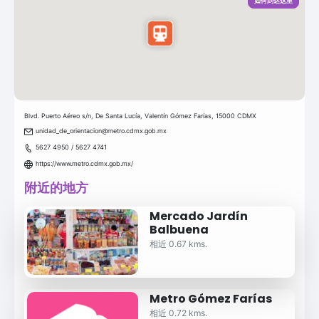
如何到达这里
Blvd. Puerto Aéreo s/n, De Santa Lucía, Valentín Gómez Farías, 15000 CDMX
unidad_de_orientacion@metro.cdmx.gob.mx
5627 4950 / 5627 4741
https://www.metro.cdmx.gob.mx/
附近的地方
Mercado Jardín
Balbuena
相近 0.67 kms.
Metro Gómez Farías
相近 0.72 kms.