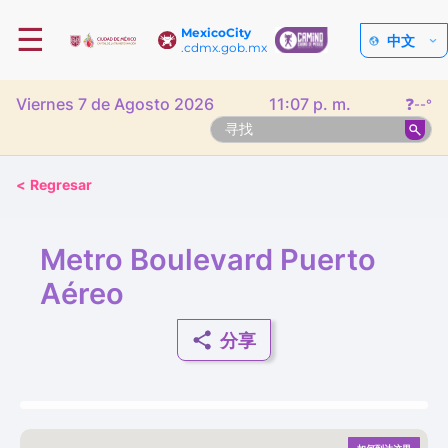
☰
MexicoCity
中文
.cdmx.gob.mx
Viernes 7 de Agosto 2026
11:07 p. m.
❓
--°
<
Regresar
Metro Boulevard Puerto
Aéreo
分享