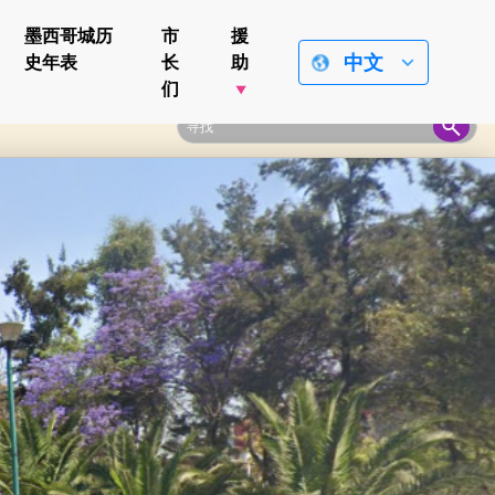
墨西哥城历
市
援
中文
史年表
长
助
们