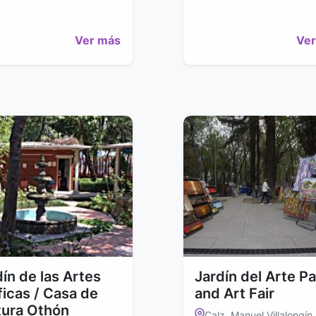
Ver más
Ver
dín de las Artes
Jardín del Arte Pa
ficas / Casa de
and Art Fair
tura Othón
Calz. Manuel Villalongín