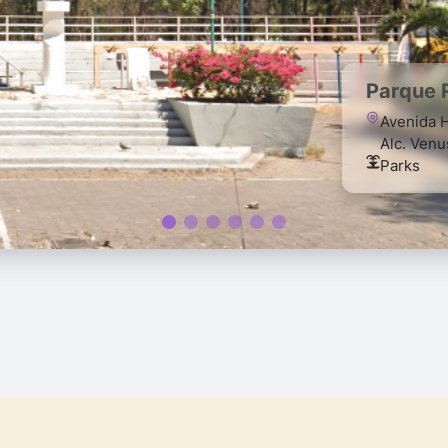
Parque R
Avenida H
Alc. Ven
Parks