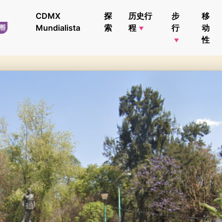
CDMX
探
历史行
步
移
Mundialista
索
程
行
动
性