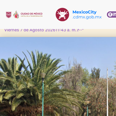
MexicoCity
.cdmx.gob.mx
Viernes 7 de Agosto 2026
11:43 a. m.
❓
--°