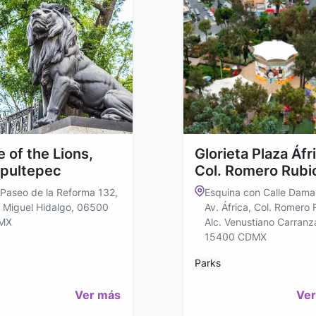
 of the Lions,
Glorieta Plaza Áfr
pultepec
Col. Romero Rubi
 Paseo de la Reforma 132,
Esquina con Calle Dama
. Miguel Hidalgo, 06500
Av. África, Col. Romero 
MX
Alc. Venustiano Carranz
15400 CDMX
Parks
Ver más
Ver