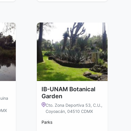
IB-UNAM Botanical
Garden
uina
Cto. Zona Deportiva 53, C.U.,
CDMX
Coyoacán, 04510 CDMX
Parks