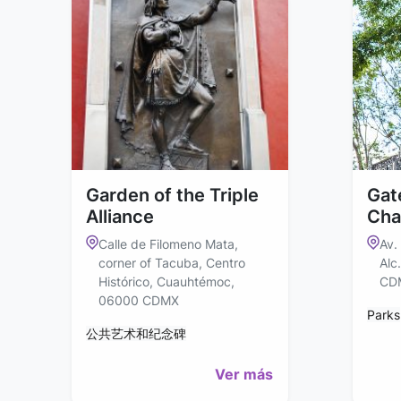
Garden of the Triple
Gate
Alliance
Cha
Calle de Filomeno Mata,
Av.
corner of Tacuba, Centro
Alc
Histórico, Cuauhtémoc,
CD
06000 CDMX
Parks
公共艺术和纪念碑
Ver más