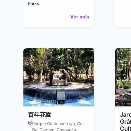
Parks
Ver más
百年花園
Jar
Grá
Parque Centenario s/n, Col.
Cul
Del Carmen, Coyoacán,