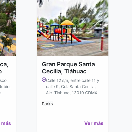
ica,
Gran Parque Santa
o
Cecilia, Tláhuac
sco,
Calle 12 s/n, entre calle 11 y
Rubio,
calle 9, Col. Santa Cecilia,
a
Alc. Tláhuac, 13010 CDMX
Parks
 más
Ver más