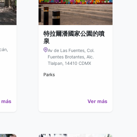
特拉爾潘國家公園的噴
泉
cán,
Av de Las Fuentes, Col.
Fuentes Brotantes, Alc.
Tlalpan, 14410 CDMX
Parks
 más
Ver más