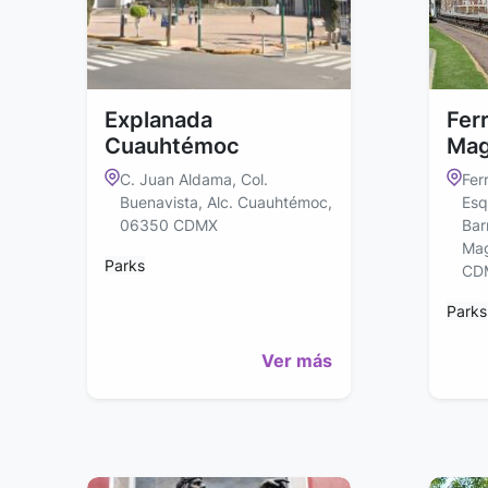
Explanada
Ferr
Cuauhtémoc
Mag
C. Juan Aldama, Col.
Fer
Buenavista, Alc. Cuauhtémoc,
Esq
06350 CDMX
Bar
Mag
Parks
CD
Parks
Ver más