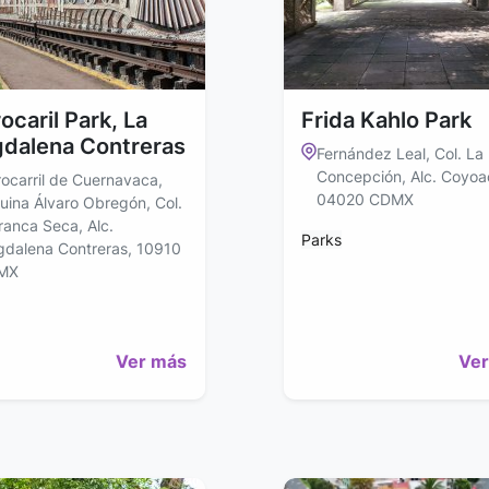
ocaril Park, La
Frida Kahlo Park
dalena Contreras
Fernández Leal, Col. La
Concepción, Alc. Coyoa
rocarril de Cuernavaca,
04020 CDMX
uina Álvaro Obregón, Col.
ranca Seca, Alc.
Parks
dalena Contreras, 10910
MX
Ver más
Ver