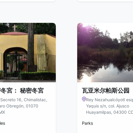
冬宮： 秘密冬宮
瓦亚米尔帕斯公园
 Secreto 16, Chimalistac,
Rey Nezahualcóyotl esq
aro Obregón, 01070
Yaquis s/n, col. Ajusco
MX
Huayamilpas, 04300 
les
Parks