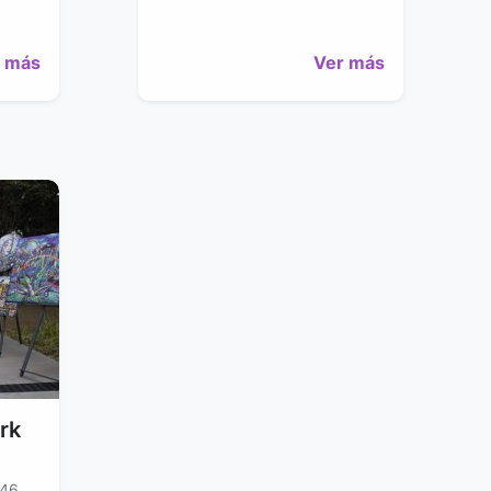
 más
Ver más
rk
 46,