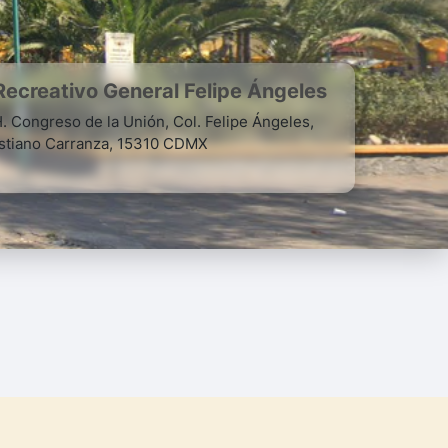
ecreativo General Felipe Ángeles
. Congreso de la Unión, Col. Felipe Ángeles,
ustiano Carranza, 15310 CDMX