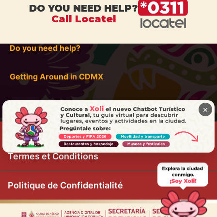
DO YOU NEED HELP?
Call Locatel
Do you need help?
Getting Around in CDMX
×
Termes et Conditions
Politique de Confidentialité
|
|
|
|