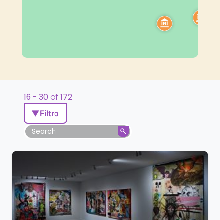
16
-
30
of
172
▼
Filtro