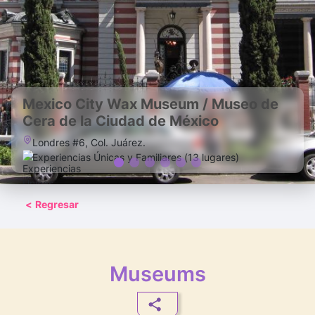
Mexico City Wax Museum / Museo de
Cera de la Ciudad de México
Londres #6, Col. Juárez.
Experiencias Únicas y Familiares (13 lugares)
<
Regresar
Museums