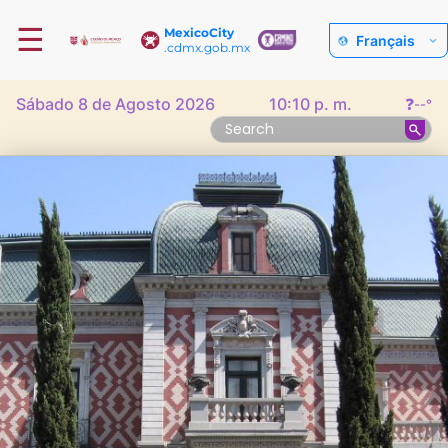
☰
MexicoCity
Français
.cdmx.gob.mx
Sábado 8 de Agosto 2026
10:10 p. m.
❓
--°