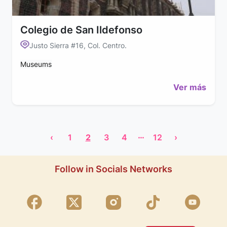
Colegio de San Ildefonso
Justo Sierra #16, Col. Centro.
Museums
Ver más
…
‹
1
2
3
4
12
›
Follow in Socials Networks