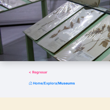
<
Regresar
Home
/
Explora
/
Museums