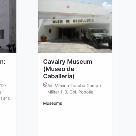
n:
Cavalry Museum
(Museo de
Caballería)
 12-
Av. México-Tacuba Campo
el
Militar 1-B, Col. Popotla.
 11840
Museums