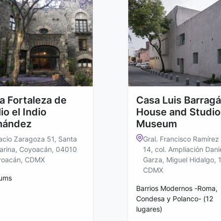
a Fortaleza de
Casa Luis Barragá
io el Indio
House and Studio
nández
Museum
acio Zaragoza 51, Santa
Gral. Francisco Ramírez
arina, Coyoacán, 04010
14, col. Ampliación Dani
yoacán, CDMX
Garza, Miguel Hidalgo,
CDMX
ums
Barrios Modernos -Roma,
Condesa y Polanco- (12
lugares)