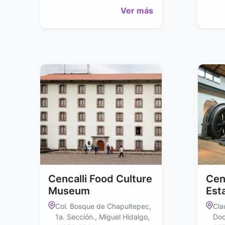
Ver más
Cencalli Food Culture
Cen
Museum
Esta
Col. Bosque de Chapultepec,
Cla
1a. Sección., Miguel Hidalgo,
Doc