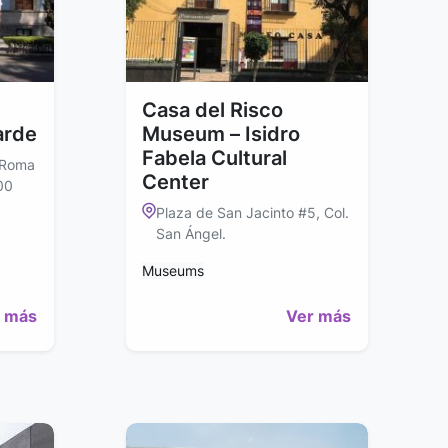
Casa del Risco
arde
Museum – Isidro
Fabela Cultural
 Roma
Center
00
Plaza de San Jacinto #5, Col.
San Ángel.
Museums
 más
Ver más