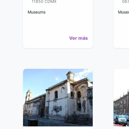
11850 CDMX
06
Museums
Muse
Ver más