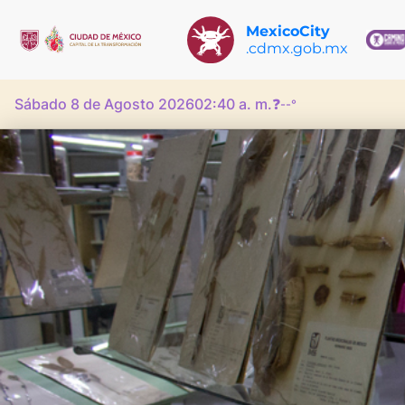
MexicoCity
.cdmx.gob.mx
Sábado 8 de Agosto 2026
02:40 a. m.
❓
--°