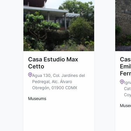
Casa Estudio Max
Cas
Cetto
Emil
Fer
Agua 130, Col. Jardines del
Pedregal, Alc. Álvaro
Ign
Obregón, 01900 CDMX
Cat
Co
Museums
Muse