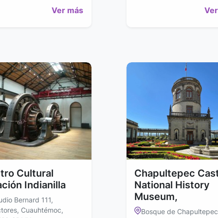
Ver más
Ver
tro Cultural
Chapultepec Cast
ción Indianilla
National History
Museum,
udio Bernard 111,
tores, Cuauhtémoc,
Bosque de Chapultepec