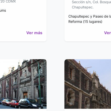
720 CDMX
Sección s/n, Col. Bosqu
Chapultepec.
ums
Chapultepec y Paseo de l
Reforma (15 lugares)
Ver más
Ver