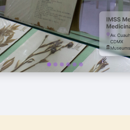
IMSS Me
Medicina
Av. Cuau
CDMX
Museum