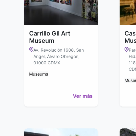
Carrillo Gil Art
Cas
Museum
Mu
Av. Revolución 1608, San
Par
Ángel, Álvaro Obregón,
Hid
01000 CDMX
118
CD
Museums
Muse
Ver más