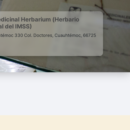
dicinal Herbarium (Herbario
l del IMSS)
htémoc 330 Col. Doctores, Cuauhtémoc, 66725
s