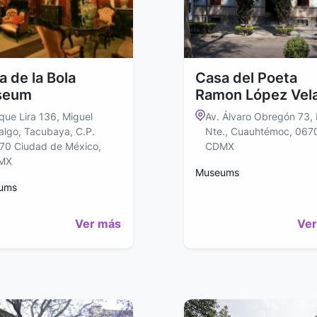
a de la Bola
Casa del Poeta
seum
Ramon López Vel
que Lira 136, Miguel
Av. Álvaro Obregón 73,
algo, Tacubaya, C.P.
Nte., Cuauhtémoc, 067
70 Ciudad de México,
CDMX
MX
Museums
ums
Ver más
Ver