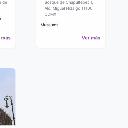
e de
Bosque de Chapultepec I,
Alc. Miguel Hidalgo 11100
CDMX
a
Museums
 más
Ver más