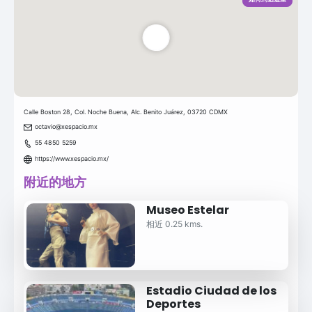
Calle Boston 28, Col. Noche Buena, Alc. Benito Juárez, 03720 CDMX
octavio@xespacio.mx
55 4850 5259
https://www.xespacio.mx/
附近的地方
Museo Estelar
相近 0.25 kms.
Estadio Ciudad de los
Deportes