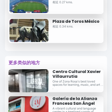
相近 0.27 kms.
Plaza de Toros México
相近 0.34 kms.
更多类似的地方
Centro Cultural Xavier
Villaurrutia
One of Zona Rosa's best loved
spaces for learning, music, and art . .
.
Galería de la Alianza
Francesa San Ángel
A vibrant cultural and language
center in a treelined corner of