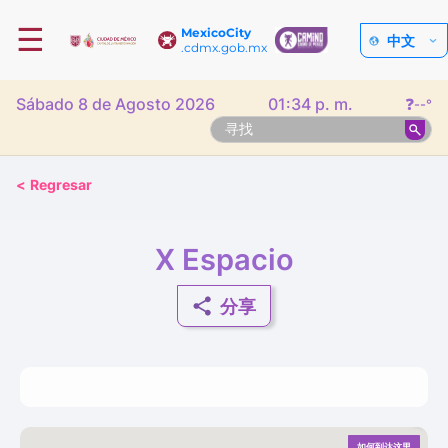
☰
MexicoCity
中文
.cdmx.gob.mx
Sábado 8 de Agosto 2026
01:34 p. m.
❓
--°
<
Regresar
X Espacio
分享
如何到达这里