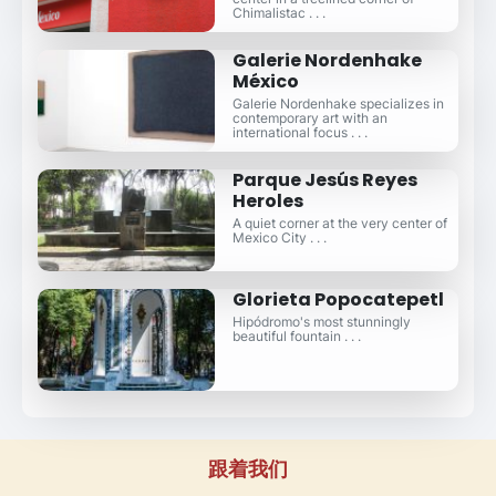
Chimalistac . . .
Galerie Nordenhake
México
Galerie Nordenhake specializes in
contemporary art with an
international focus . . .
Parque Jesús Reyes
Heroles
A quiet corner at the very center of
Mexico City . . .
Glorieta Popocatepetl
Hipódromo's most stunningly
beautiful fountain . . .
跟着我们