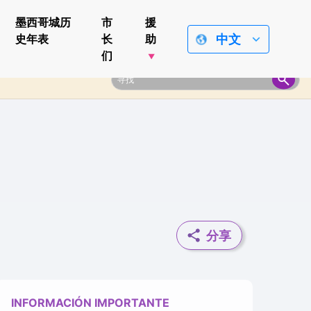
墨西哥城历
市
援
中文
史年表
长
助
们
分享
INFORMACIÓN IMPORTANTE