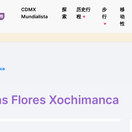
CDMX
探
历史行
步
移
Mundialista
索
程
行
动
性
nca
as Flores Xochimanca