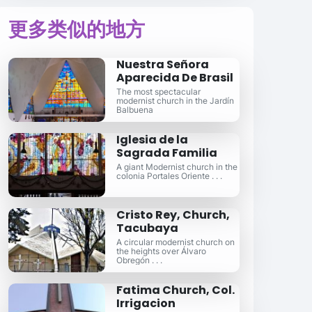
更多类似的地方
Nuestra Señora
Aparecida De Brasil
The most spectacular
modernist church in the Jardín
Balbuena
Iglesia de la
Sagrada Familia
A giant Modernist church in the
colonia Portales Oriente . . .
Cristo Rey, Church,
Tacubaya
A circular modernist church on
the heights over Álvaro
Obregón . . .
Fatima Church, Col.
Irrigacion