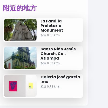
附近的地方
La Familia
Proletaria
Monument
相近 0.06 kms.
Santo Niño Jesús
Church, Col.
Atlampa
相近 0.53 kms.
Galería josé garcía
,mx
相近 0.73 kms.