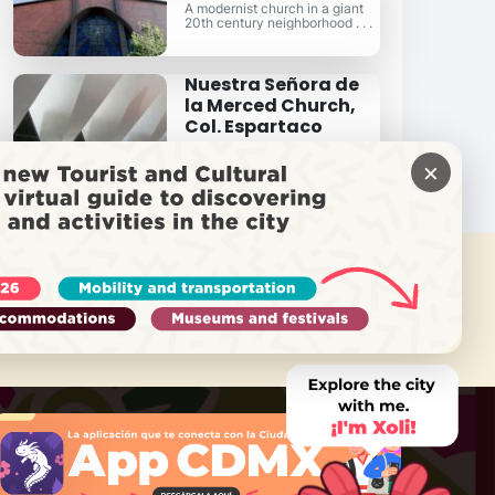
A modernist church in a giant
20th century neighborhood . . .
Nuestra Señora de
la Merced Church,
Col. Espartaco
A modernist triumph and
neighborhood church in
×
Espartaco, Coyoacán . . .
需要帮助吗？
致电 Locatel