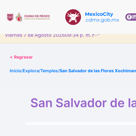
MexicoCity
.cdmx.gob.mx
Viernes 7 de Agosto 2026
09:34 p. m.
❓
--°
<
Regresar
Inicio
/
Explora
/
Temples
/
San Salvador de las Flores Xochima
San Salvador de l