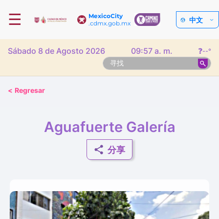
☰
MexicoCity
中文
.cdmx.gob.mx
Sábado 8 de Agosto 2026
09:57 a. m.
❓
--°
<
Regresar
Aguafuerte Galería
分享