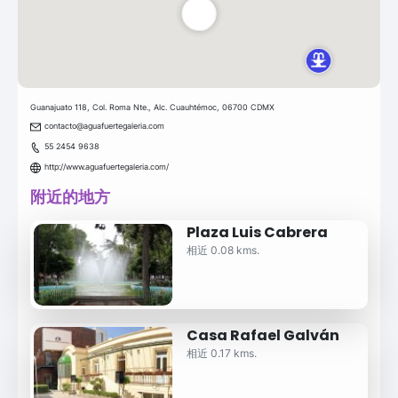
Guanajuato 118, Col. Roma Nte., Alc. Cuauhtémoc, 06700 CDMX
contacto@aguafuertegaleria.com
55 2454 9638
http://www.aguafuertegaleria.com/
附近的地方
Plaza Luis Cabrera
相近 0.08 kms.
Casa Rafael Galván
相近 0.17 kms.