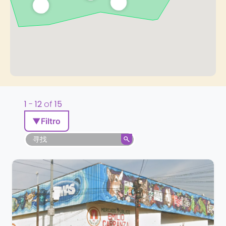
1
-
12
of
15
▼
Filtro