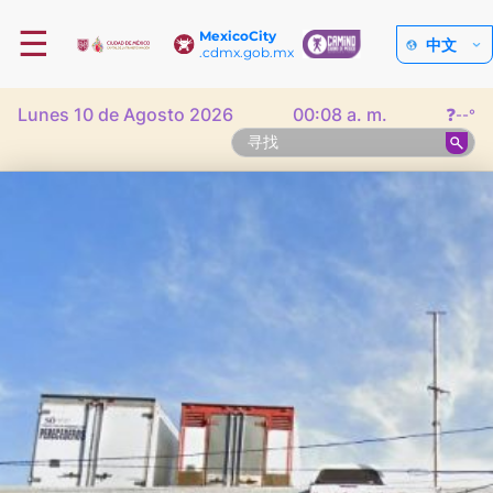
☰
MexicoCity
中文
.cdmx.gob.mx
Lunes 10 de Agosto 2026
00:08 a. m.
❓
--°