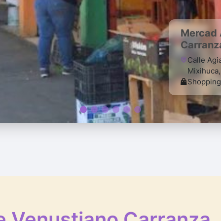
Mercad 
Carranz
Calle Ag
Mixihuca,
Shopping
e Venustiano Carranza