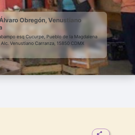
Álvaro Obregón, Venustiano
a
iabampo esq Cucurpe, Pueblo de la Magdalena
 Alc. Venustiano Carranza, 15850 CDMX