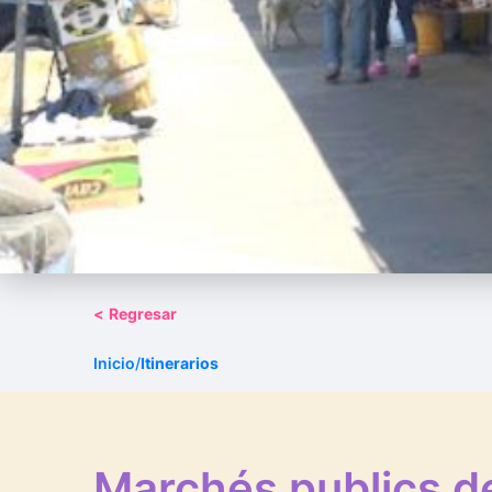
<
Regresar
Inicio
/
Itinerarios
Marchés publics d