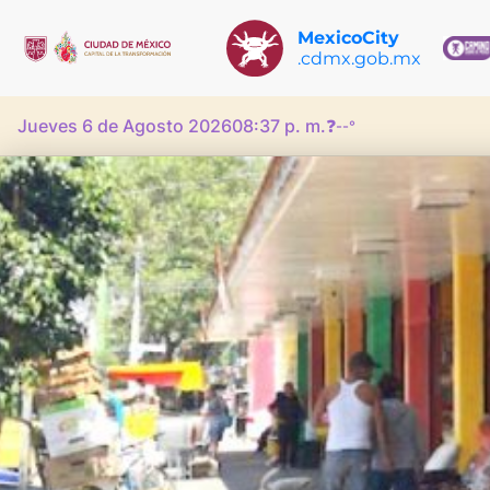
MexicoCity
.cdmx.gob.mx
Jueves 6 de Agosto 2026
08:37 p. m.
❓
--°