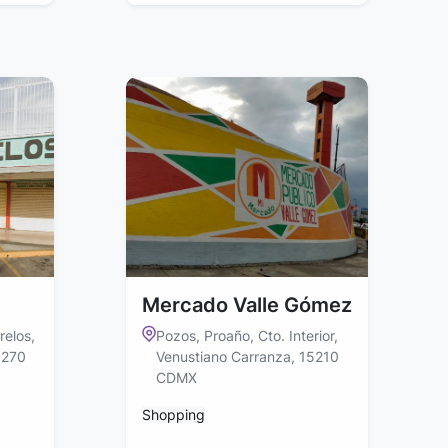
Mercado Valle Gómez
relos,
Pozos, Proaño, Cto. Interior,
5270
Venustiano Carranza, 15210
CDMX
Shopping