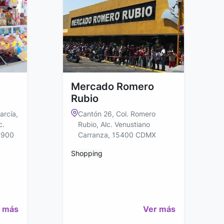
Mercado Romero
Rubio
arcía,
Cantón 26, Col. Romero
c.
Rubio, Alc. Venustiano
5900
Carranza, 15400 CDMX
Shopping
 más
Ver más