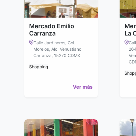
Mercado Emilio
Mer
Carranza
La 
Calle Jardineros, Col.
Cal
Morelos, Alc. Venustiano
264
Carranza, 15270 CDMX
Ven
CD
Shopping
Shop
Ver más