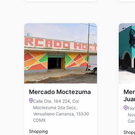
Mercado Moctezuma
Mer
Jua
Calle Ote. 164 224, Col
Moctezuma 2da Secc,
Flo
Venustiano Carranza, 15530
Nov
CDMX
Car
Shopping
Shop