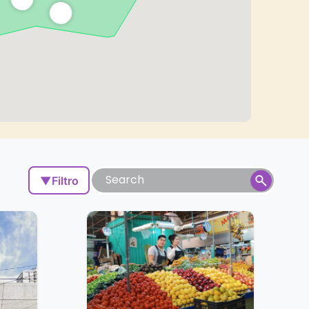
▼
Filtro