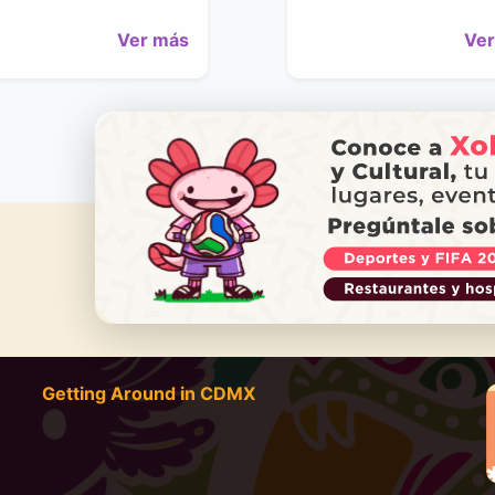
Ver más
Ver
1
2
›
DO YOU
Getting Around in CDMX