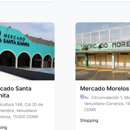
cado Santa
Mercado Morelos
nita
Av. Circunvalación 1, Mo
Venustiano Carranza, 1
ricultura 148, Col 20 de
CDMX
iembre, Venustiano
ranza, 15300 CDMX
Shopping
ping