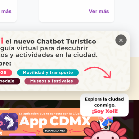
 más
Ver más
×
 NEED HELP?
Call Locatel