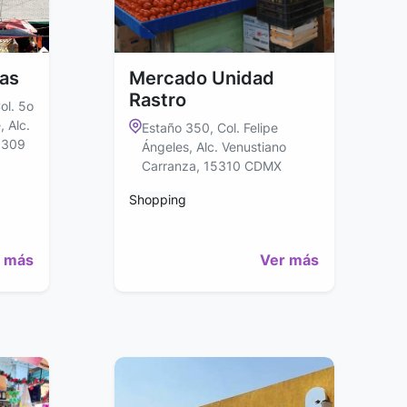
las
Mercado Unidad
Rastro
ol. 5o
 Alc.
Estaño 350, Col. Felipe
5309
Ángeles, Alc. Venustiano
Carranza, 15310 CDMX
Shopping
 más
Ver más