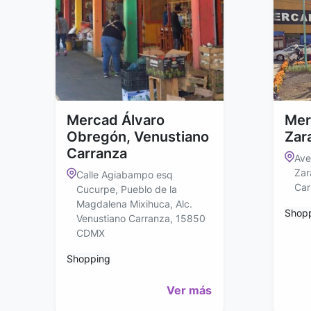
Mercad Álvaro
Mer
Obregón, Venustiano
Zar
Carranza
Ave
Zar
Calle Agiabampo esq
Car
Cucurpe, Pueblo de la
Magdalena Mixihuca, Alc.
Shop
Venustiano Carranza, 15850
CDMX
Shopping
Ver más