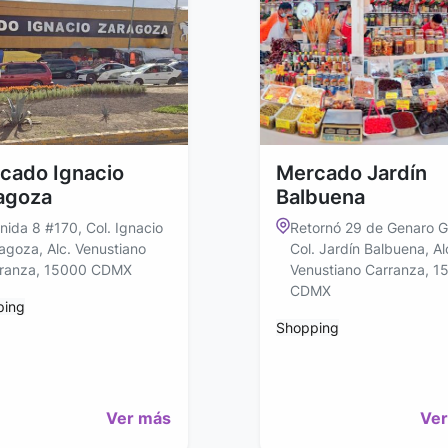
cado Ignacio
Mercado Jardín
agoza
Balbuena
nida 8 #170, Col. Ignacio
Retornó 29 de Genaro G
agoza, Alc. Venustiano
Col. Jardín Balbuena, Al
ranza, 15000 CDMX
Venustiano Carranza, 1
CDMX
ping
Shopping
Ver más
Ver