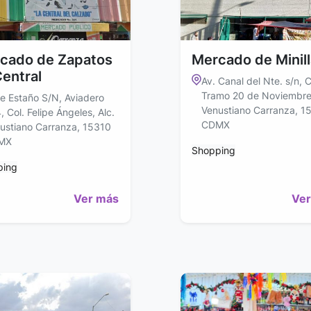
cado de Zapatos
Mercado de Minil
Central
Av. Canal del Nte. s/n, C
Tramo 20 de Noviembre,
le Estaño S/N, Aviadero
Venustiano Carranza, 1
, Col. Felipe Ángeles, Alc.
CDMX
ustiano Carranza, 15310
MX
Shopping
ping
Ver más
Ver