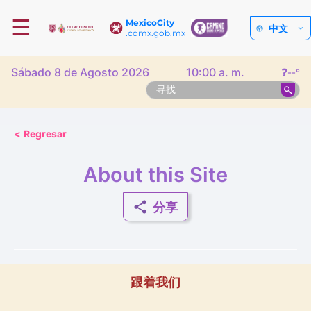
☰
MexicoCity
中文
.cdmx.gob.mx
Sábado 8 de Agosto 2026
10:00 a. m.
❓
--°
<
Regresar
About this Site
分享
跟着我们