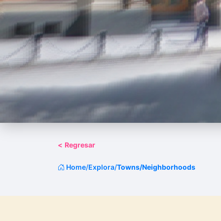
<
Regresar
Home
/
Explora
/
Towns/Neighborhoods