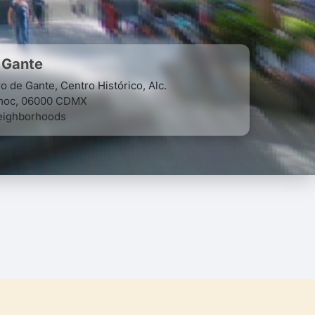
 Gante
o de Gante, Centro Histórico, Alc.
moc, 06000 CDMX
ighborhoods