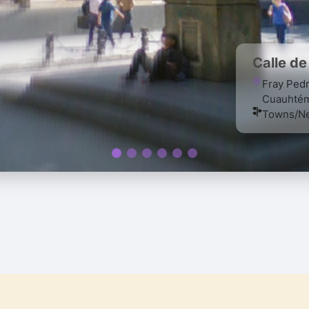
Calle de
Fray Pedr
Cuauhté
Towns/Ne