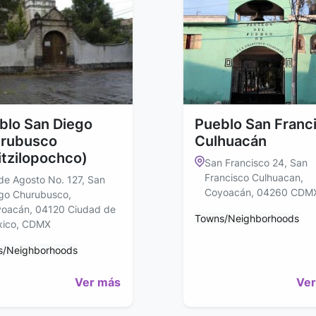
blo San Diego
Pueblo San Franc
rubusco
Culhuacán
itzilopochco)
San Francisco 24, San
Francisco Culhuacan,
de Agosto No. 127, San
Coyoacán, 04260 CDM
go Churubusco,
oacán, 04120 Ciudad de
Towns/Neighborhoods
ico, CDMX
s/Neighborhoods
Ver más
Ver