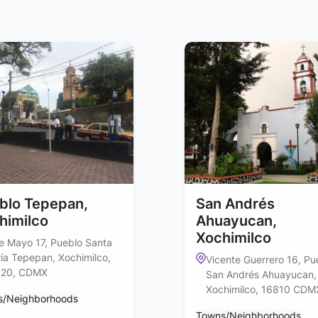
blo Tepepan,
San Andrés
himilco
Ahuayucan,
Xochimilco
e Mayo 17, Pueblo Santa
ía Tepepan, Xochimilco,
Vicente Guerrero 16, Pu
020, CDMX
San Andrés Ahuayucan, 
Xochimilco, 16810 CDM
s/Neighborhoods
Towns/Neighborhoods