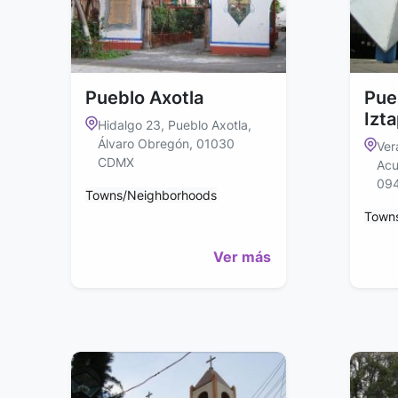
Pueblo Axotla
Pue
Izt
Hidalgo 23, Pueblo Axotla,
Álvaro Obregón, 01030
Ver
CDMX
Acu
09
Towns/Neighborhoods
Town
Ver más