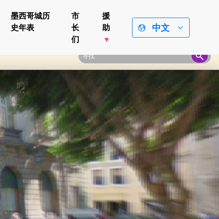
墨西哥城历
市
援
中文
史年表
长
助
们