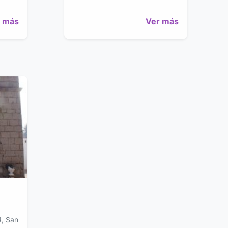
 más
Ver más
4, San