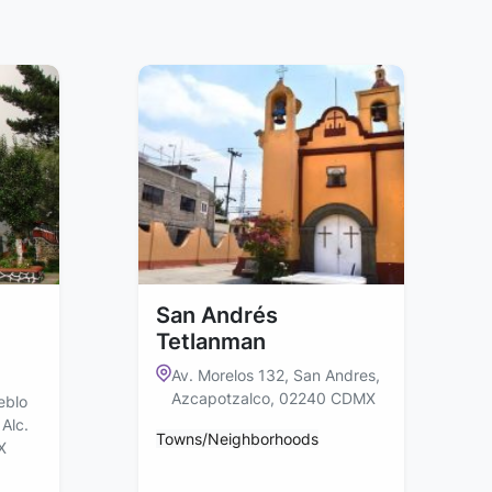
San Andrés
Tetlanman
Av. Morelos 132, San Andres,
Azcapotzalco, 02240 CDMX
eblo
Alc.
Towns/Neighborhoods
X