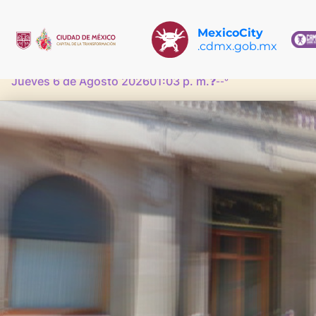
MexicoCity
.cdmx.gob.mx
Jueves 6 de Agosto 2026
01:03 p. m.
❓
--°