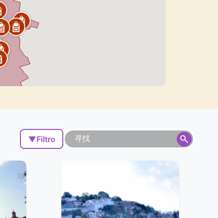
▼
Filtro