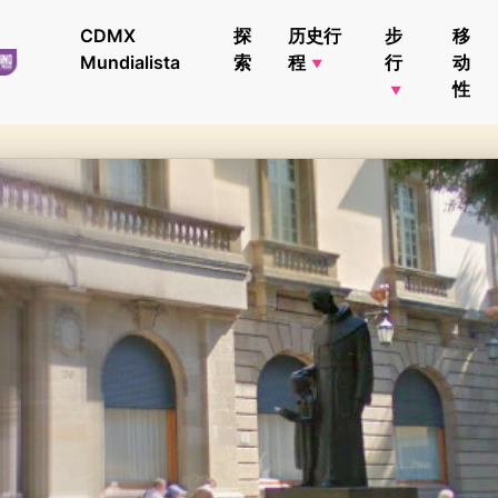
CDMX
探
历史行
步
移
Mundialista
索
程
行
动
性