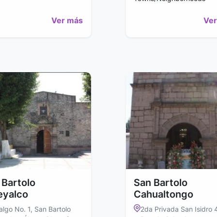
Ver más
Ver
 Bartolo
San Bartolo
yalco
Cahualtongo
algo No. 1, San Bartolo
2da Privada San Isidro 