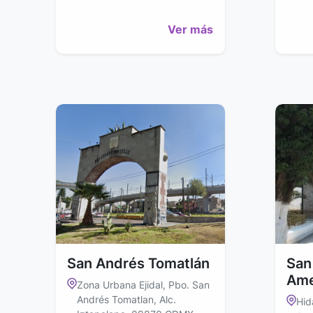
Ver más
San Andrés Tomatlán
San
Ame
Zona Urbana Ejidal, Pbo. San
Andrés Tomatlan, Alc.
Hid