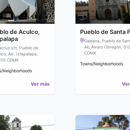
blo de Aculco,
Pueblo de Santa 
apalapa
Galeana, Pueblo de Sant
Alc Álvaro Obregón, 01
acruz s/n, Pueblo de
CDMX
lco, Alc. Iztapalapa,
410 CDMX
Towns/Neighborhoods
s/Neighborhoods
Ver más
Ver