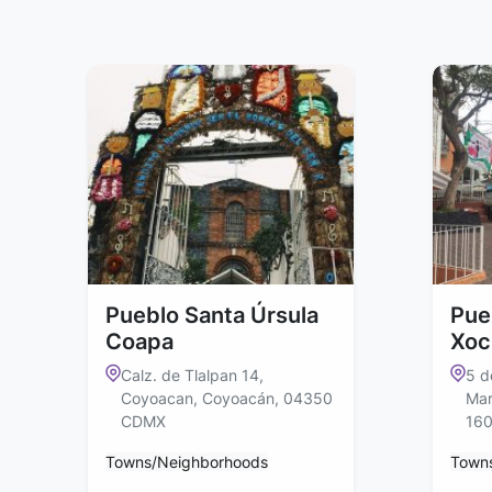
Pueblo Santa Úrsula
Pue
Coapa
Xoc
Calz. de Tlalpan 14,
5 d
Coyoacan, Coyoacán, 04350
Mar
CDMX
16
Towns/Neighborhoods
Town