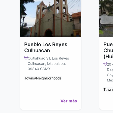
Pueblo Los Reyes
Pue
Culhuacán
Chu
(Hu
Cuitláhuac 31, Los Reyes
Culhuacan, Iztapalapa,
20 
09840 CDMX
Die
Coy
Towns/Neighborhoods
Méx
Town
Ver más