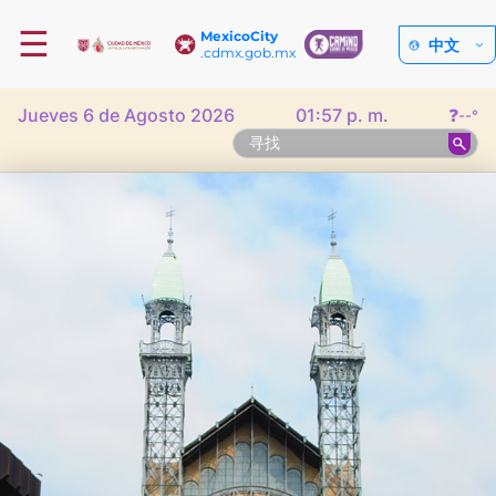
☰
MexicoCity
中文
.cdmx.gob.mx
Jueves 6 de Agosto 2026
01:57 p. m.
❓
--°