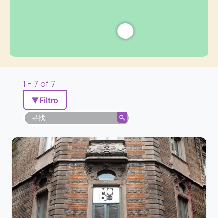
1
-
7
of
7
▼
Filtro