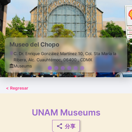
Museo del Chopo
C. Dr. Enrique González Martínez 10, Col. Sta María la
Ribera, Alc. Cuauhtémoc, 06400 , CDMX
Museums
<
Regresar
UNAM Museums
分享