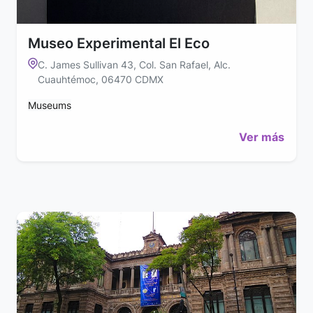
Museo Experimental El Eco
C. James Sullivan 43, Col. San Rafael, Alc.
Cuauhtémoc, 06470 CDMX
Museums
Ver más