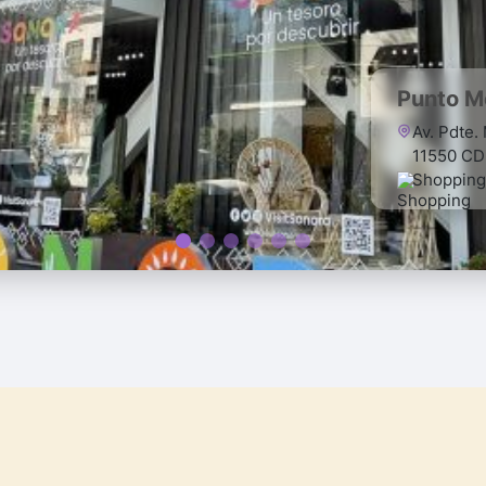
Punto M
Av. Pdte.
11550 C
Shopping
a