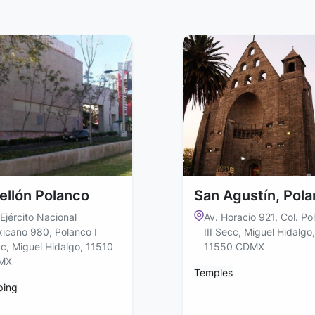
ellón Polanco
San Agustín, Pol
 Ejército Nacional
Av. Horacio 921, Col. Po
icano 980, Polanco I
III Secc, Miguel Hidalgo,
c, Miguel Hidalgo, 11510
11550 CDMX
MX
Temples
ping