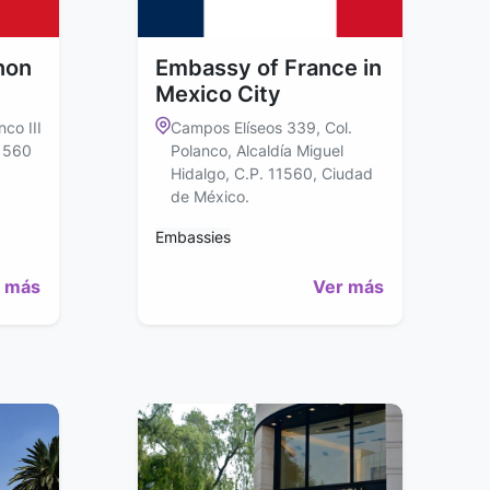
non
Embassy of France in
Mexico City
nco III
Campos Elíseos 339, Col.
11560
Polanco, Alcaldía Miguel
Hidalgo, C.P. 11560, Ciudad
de México.
Embassies
 más
Ver más