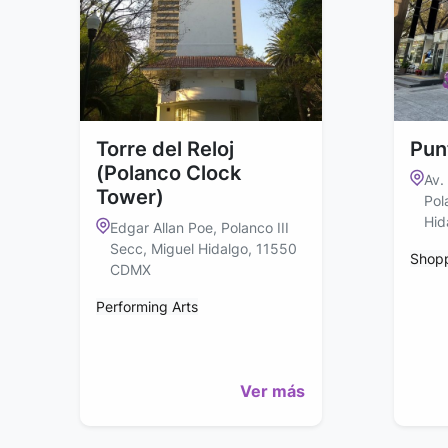
Torre del Reloj
Pun
(Polanco Clock
Av.
Tower)
Pol
Hid
Edgar Allan Poe, Polanco III
Secc, Miguel Hidalgo, 11550
Shop
CDMX
Performing Arts
Ver más