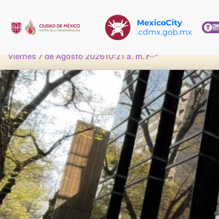
MexicoCity
.cdmx.gob.mx
Viernes 7 de Agosto 2026
10:21 a. m.
❓
--°