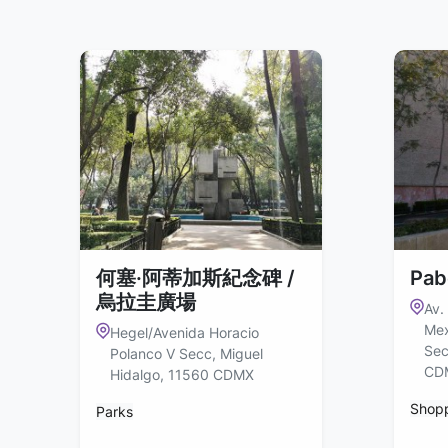
何塞·阿蒂加斯紀念碑 /
Pab
烏拉圭廣場
Av.
Mex
Hegel/Avenida Horacio
Sec
Polanco V Secc, Miguel
CD
Hidalgo, 11560 CDMX
Shop
Parks