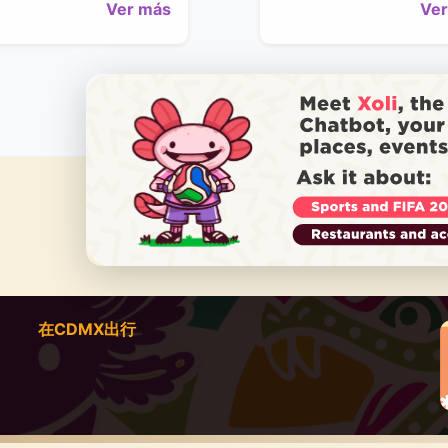
Ver más
Ver
1
2
›
在CDMX出行