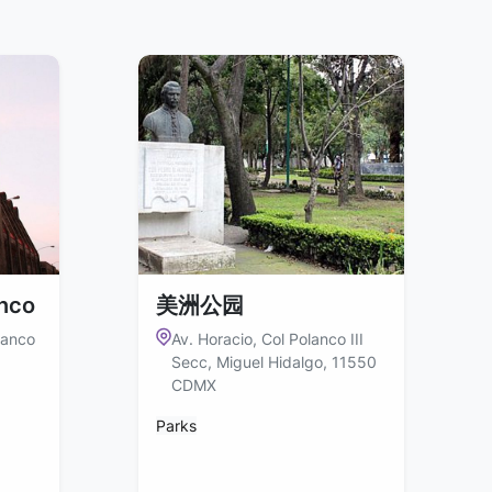
anco
美洲公园
lanco
Av. Horacio, Col Polanco III
Secc, Miguel Hidalgo, 11550
CDMX
Parks