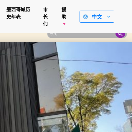
墨西哥城历
市
援
中文
史年表
长
助
们