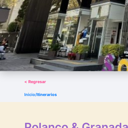
<
Regresar
Inicio
/
Itinerarios
Polanco & Granad