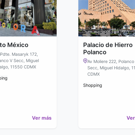
to México
Palacio de Hierro
Polanco
 Pdte. Masaryk 172,
anco V Secc, Miguel
Av Moliere 222, Polanco 
algo, 11550 CDMX
Secc, Miguel Hidalgo, 
CDMX
ping
Shopping
Ver más
Ver