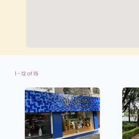
1
-
12
of
15