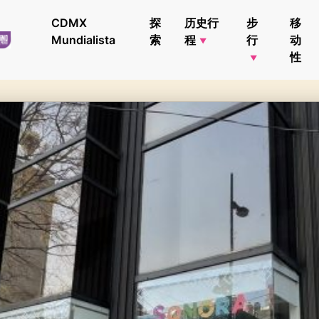
CDMX
探
历史行
步
移
Mundialista
索
程
行
动
性