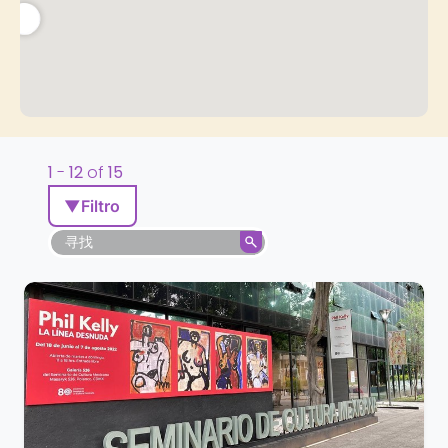
1
-
12
of
15
▼
Filtro