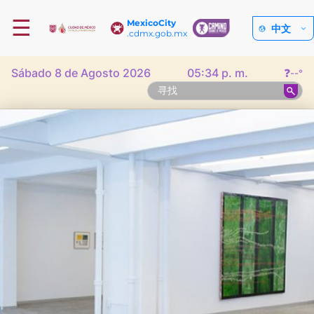
☰
MexicoCity
中文
.cdmx.gob.mx
Sábado 8 de Agosto 2026
05:34 p. m.
❓
--°