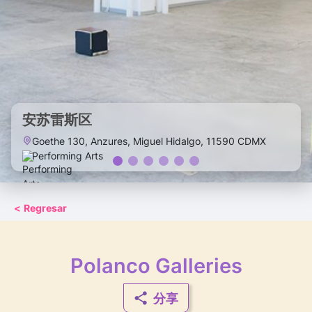
安苏雷斯区
Goethe 130, Anzures, Miguel Hidalgo, 11590 CDMX
Performing Arts
<
Regresar
Polanco Galleries
分享