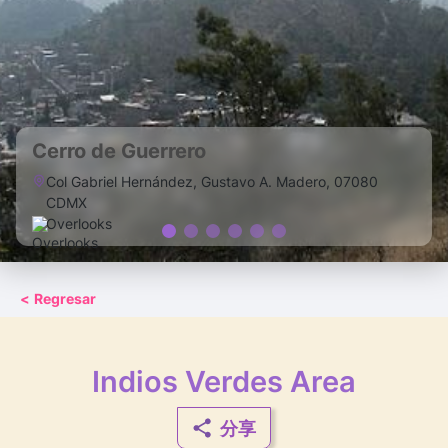
Cerro de Guerrero
Col Gabriel Hernández, Gustavo A. Madero, 07080
CDMX
Overlooks
<
Regresar
Indios Verdes Area
分享