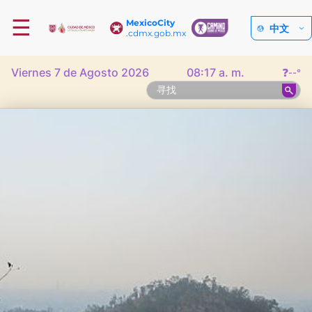
☰
MexicoCity
中文
.cdmx.gob.mx
Viernes 7 de Agosto 2026
08:17 a. m.
❓
--°