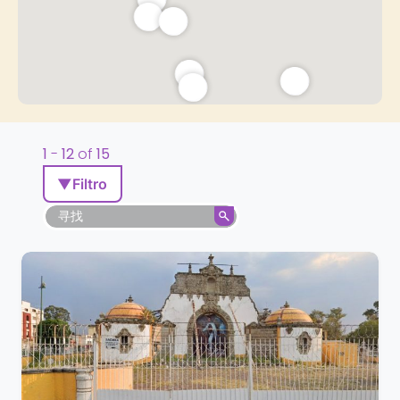
1
-
12
of
15
▼
Filtro