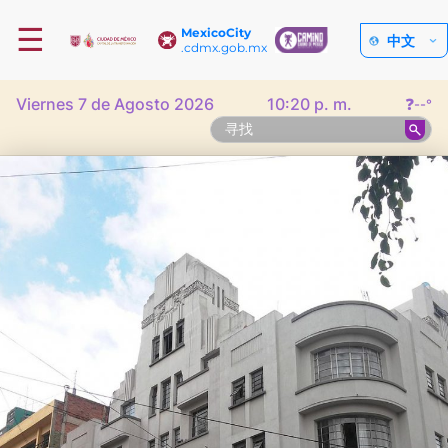
☰
MexicoCity
中文
.cdmx.gob.mx
Viernes 7 de Agosto 2026
10:20 p. m.
❓
--°