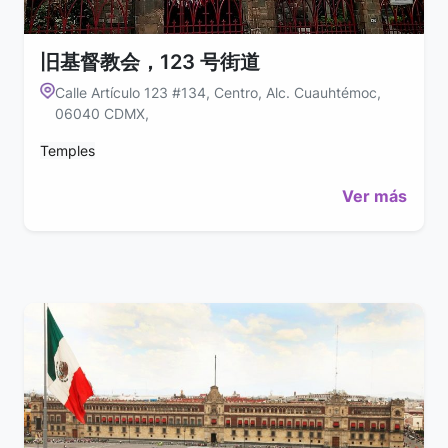
旧基督教会，123 号街道
Calle Artículo 123 #134, Centro, Alc. Cuauhtémoc,
06040 CDMX,
Temples
Ver más