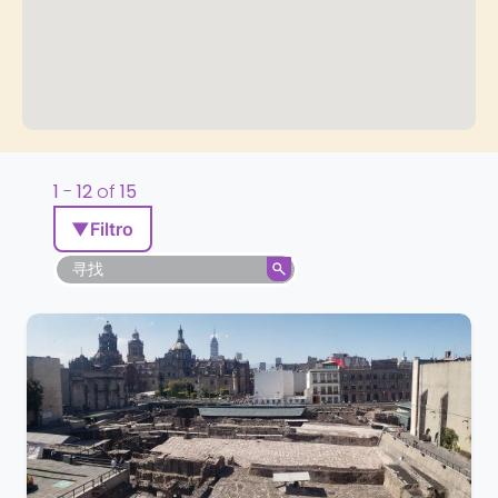
1
-
12
of
15
▼
Filtro