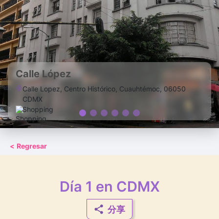
Calle López
Calle Lopez, Centro Histórico, Cuauhtémoc, 06050
CDMX
Shopping
<
Regresar
Día 1 en CDMX
分享