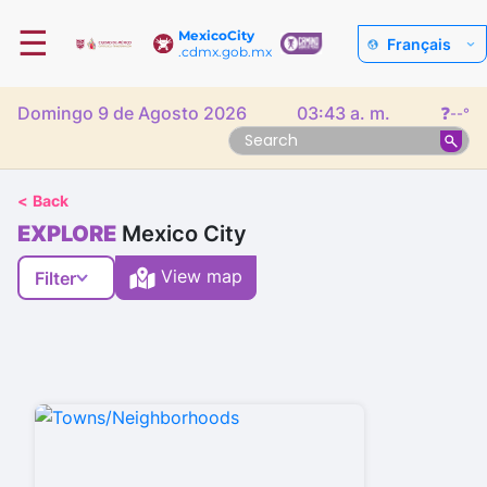
☰
MexicoCity
Français
.cdmx.gob.mx
Domingo 9 de Agosto 2026
03:43 a. m.
❓
--°
<
Back
EXPLORE
Mexico City
View map
Filter