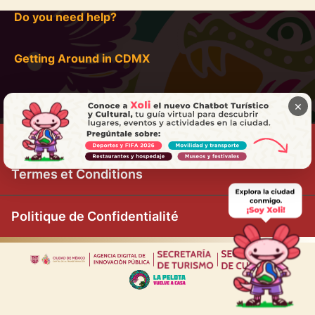
Do you need help?
Getting Around in CDMX
×
Termes et Conditions
Politique de Confidentialité
|
|
|
|