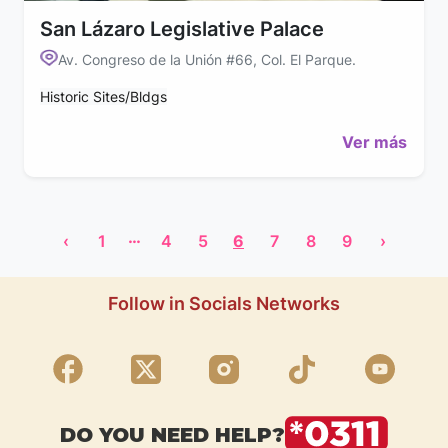
San Lázaro Legislative Palace
Av. Congreso de la Unión #66, Col. El Parque.
Historic Sites/Bldgs
Ver más
…
‹
1
4
5
6
7
8
9
›
Follow in Socials Networks
DO YOU NEED HELP?