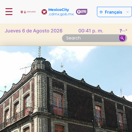
☰
MexicoCity
Français
.cdmx.gob.mx
Jueves 6 de Agosto 2026
00:41 p. m.
❓
--°