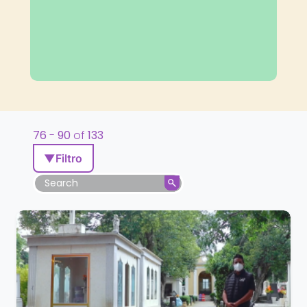
76
-
90
of
133
▼
Filtro