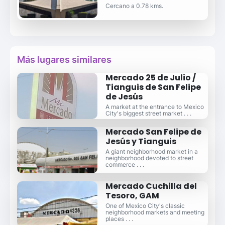
Cercano a 0.78 kms.
Más lugares similares
Mercado 25 de Julio /
Tianguis de San Felipe
de Jesús
A market at the entrance to Mexico
City's biggest street market . . .
Mercado San Felipe de
Jesús y Tianguis
A giant neighborhood market in a
neighborhood devoted to street
commerce . . .
Mercado Cuchilla del
Tesoro, GAM
One of Mexico City's classic
neighborhood markets and meeting
places . . .