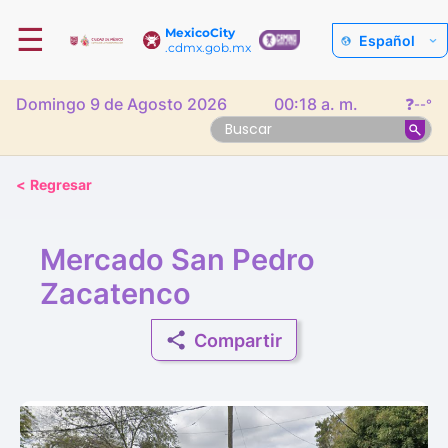
☰
MexicoCity
Español
.cdmx.gob.mx
Domingo 9 de Agosto 2026
00:18 a. m.
❓
--°
<
Regresar
Mercado San Pedro
Zacatenco
Compartir