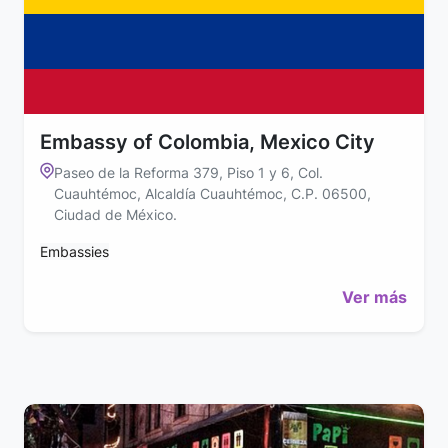
Embassy of Colombia, Mexico City
Paseo de la Reforma 379, Piso 1 y 6, Col.
Cuauhtémoc, Alcaldía Cuauhtémoc, C.P. 06500,
Ciudad de México.
Embassies
Ver más