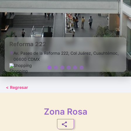
Reforma 222
Av. Paseo de la Reforma 222, Col Juárez, Cuauhtémoc,
06600 CDMX
Shopping
<
Regresar
Zona Rosa