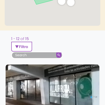
1
-
12
of
15
▼
Filtro