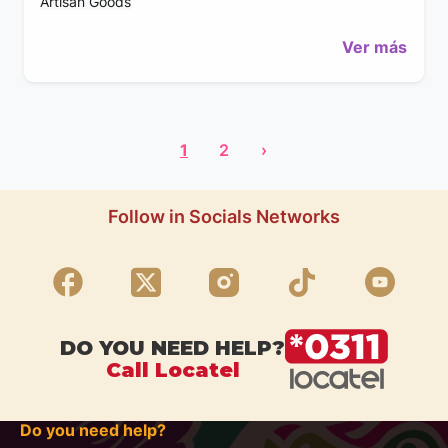
Artisan Goods
Ver más
1
2
›
Follow in Socials Networks
DO YOU NEED HELP?
Call Locatel
Do you need help?