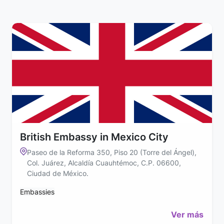
British Embassy in Mexico City
Paseo de la Reforma 350, Piso 20 (Torre del Ángel),
Col. Juárez, Alcaldía Cuauhtémoc, C.P. 06600,
Ciudad de México.
Embassies
Ver más