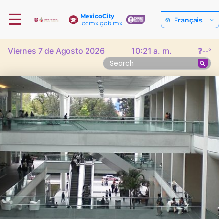
☰
MexicoCity
Français
.cdmx.gob.mx
Viernes 7 de Agosto 2026
10:21 a. m.
❓
--°