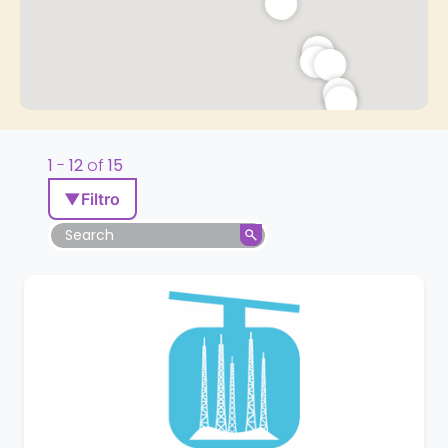
1
-
12
of
15
▼
Filtro