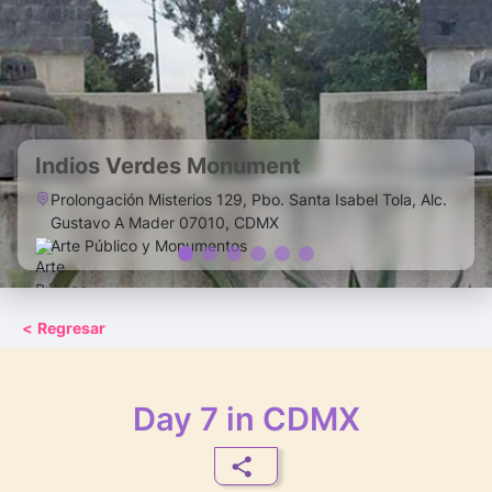
Indios Verdes Monument
Prolongación Misterios 129, Pbo. Santa Isabel Tola, Alc.
Gustavo A Mader 07010, CDMX
Arte Público y Monumentos
<
Regresar
Day 7 in CDMX