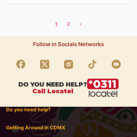
1
2
›
Follow in Socials Networks
DO YOU NEED HELP?
Call Locatel
Do you need help?
Getting Around in CDMX