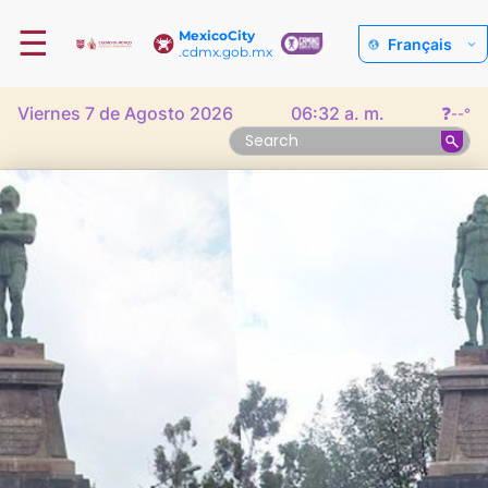
☰
MexicoCity
Français
.cdmx.gob.mx
Viernes 7 de Agosto 2026
06:32 a. m.
❓
--°