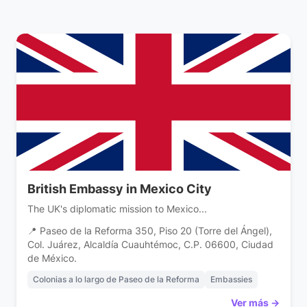
British Embassy in Mexico City
The UK's diplomatic mission to Mexico...
📍 Paseo de la Reforma 350, Piso 20 (Torre del Ángel),
Col. Juárez, Alcaldía Cuauhtémoc, C.P. 06600, Ciudad
de México.
Colonias a lo largo de Paseo de la Reforma
Embassies
Ver más →