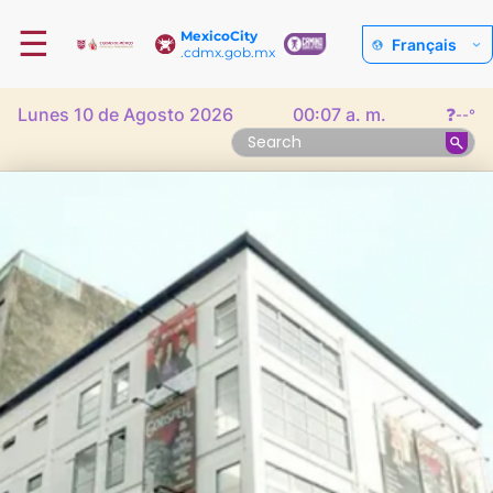
☰
MexicoCity
Français
.cdmx.gob.mx
Lunes 10 de Agosto 2026
00:07 a. m.
❓
--°